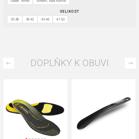
Slabé, Tenké
Střední, Nad Kotník
VELIKOST
35-38
39-42
43-46
47-50
DOPLŇKY K OBUVI