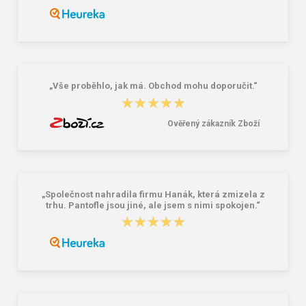
Granite 5 21747-19 Sluneční brýle
Bagmaster SÁČEK PRIM 22 A školní
na přezůvky / tělocvik - medvídek
Růžová 1.2 l
381,00 Kč
59,00 Kč
„Vše proběhlo, jak má. Obchod mohu doporučit.“
★★★★★
★★★★★
Ověřený zákazník Zboží
„Společnost nahradila firmu Hanák, která zmizela z
trhu. Pantofle jsou jiné, ale jsem s nimi spokojen.“
★★★★★
★★★★★