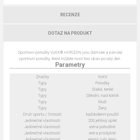
RECENZE
DOTAZ NA PRODUKT
Sportovní ponožky VoXX® HORIZON jsou dámské a pánské
sportovní ponožky, které můžete nosit bez obav po celý den.
Parametry
Značky
VoXX
Typy
Ponožky
Typy
Slabé, tenké
Typy
Střední, nad kotník
Typy
Muži
Typy
Ženy
Druh sportu / činnosti
každodenní použití
Jedinečné vlastnosti
200 jehlový úplet
Jedinečné vlastnosti
extra pohodlné
Jedinečné vlastnosti
extra prodyšné
Jedinečné vlastnosti
jemný svěr lemu