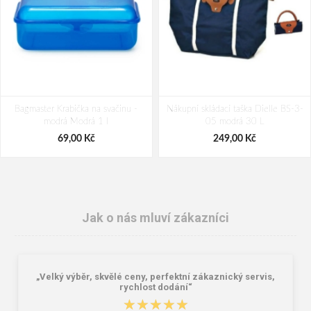
Bagmaster Krabička na svačinu -
Nákupní skládací taška Dielle BS-3-
modrá Modrá 1 l
05 modrá 30 L
69,00 Kč
249,00 Kč
Jak o nás mluví zákazníci
„Velký výběr, skvělé ceny, perfektní zákaznický servis,
rychlost dodání“
★★★★★
★★★★★