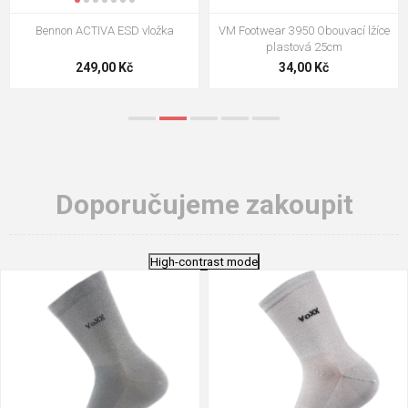
VM Footwear 3009 Vkládací stélka
VM Footwear 3102 Tkaničky
ploché
124,00 Kč
18,70 Kč
Doporučujeme zakoupit
High-contrast mode