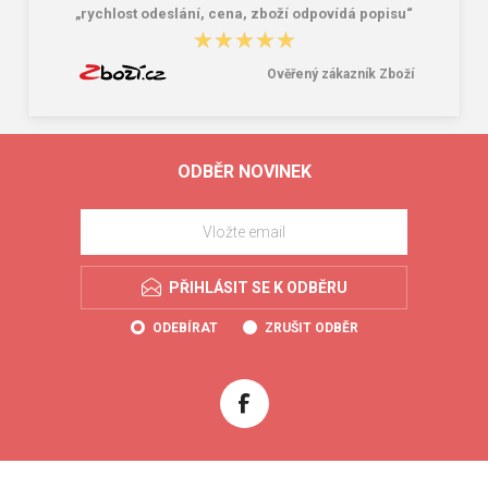
„rychlost odeslání, cena, zboží odpovídá popisu“
★★★★★
★★★★★
Ověřený zákazník Zboží
ODBĚR NOVINEK
PŘIHLÁSIT SE K ODBĚRU
ODEBÍRAT
ZRUŠIT ODBĚR