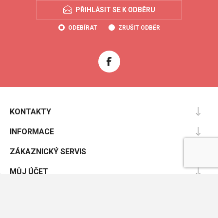
PŘIHLÁSIT SE K ODBĚRU
ODEBÍRAT
ZRUŠIT ODBĚR
KONTAKTY
INFORMACE
ZÁKAZNICKÝ SERVIS
MŮJ ÚČET
Powered by
nopCommerce
Designed by
Nop-Templates.com
Copyright © 2026 Coolboty.cz. Všechna práva vyhrazena.