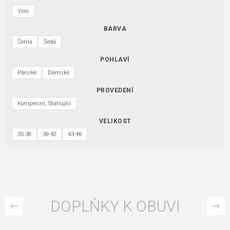
Voxx
BARVA
Černá
Šedá
POHLAVÍ
Pánské
Dámské
PROVEDENÍ
Kompresní, Stahující
VELIKOST
35-38
39-42
43-46
DOPLŇKY K OBUVI