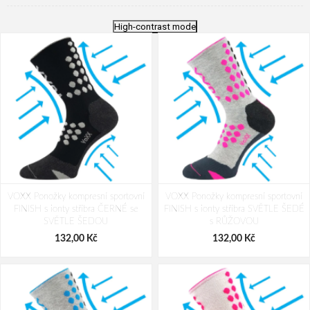
High-contrast mode
VOXX Ponožky kompresní sportovní
VOXX Ponožky kompresní sportovní
FINISH s ionty stříbra ČERNÉ se
FINISH s ionty stříbra SVĚTLE ŠEDÉ
SVĚTLE ŠEDOU
s RŮŽOVOU
132,00 Kč
132,00 Kč