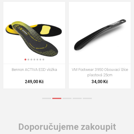
VM Footwear 3009 Vkládací stélka
VM Footwear 3102 Tkaničky
ploché
124,00 Kč
18,70 Kč
Doporučujeme zakoupit