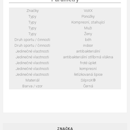
Značky
VoXX
Typy
Ponožky
Typy
Kompresní, stahující
Typy
Muži
Typy
Ženy
Druh sportu / činnosti
běh
Druh sportu / činnosti
indoor
Jedinečné vlastnosti
antibakteriální
Jedinečné vlastnosti
antibakteriální stříbrná vlákna
Jedinečné vlastnosti
froté úplet
Jedinečné vlastnosti
kompresní
Jedinečné vlastnosti
řetízkovaná špice
Materiál
SilproX®
Barva / vzor
Černá
ZNAČKA