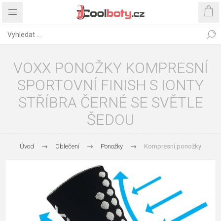
VOXX PONOŽKY KOMPRESNÍ
SPORTOVNÍ FINISH S IONTY
STŘÍBRA ČERNÉ SE SVĚTLE
ŠEDOU
Úvod
Oblečení
Ponožky
Kompresní ponožky