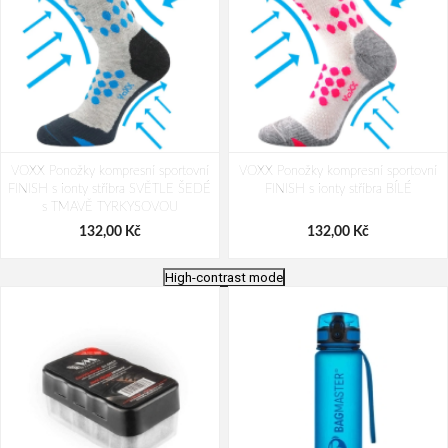
VOXX Ponožky kompresní sportovní
VOXX Ponožky kompresní sportovní
FINISH s ionty stříbra SVĚTLE ŠEDÉ
FINISH s ionty stříbra BÍLÉ
s TMAVĚ TYRKYSOVOU
132,00 Kč
132,00 Kč
High-contrast mode