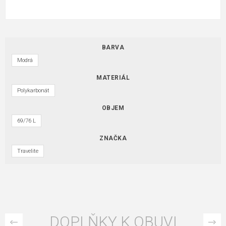
BARVA
Modrá
MATERIÁL
Polykarbonát
OBJEM
69/76 L
ZNAČKA
Travelite
DOPLŇKY K OBUVI