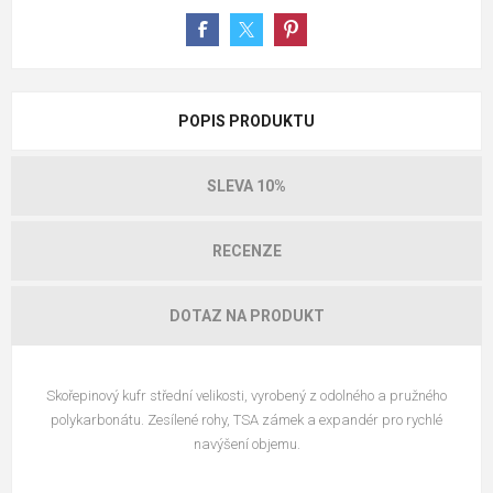
POPIS PRODUKTU
SLEVA 10%
RECENZE
DOTAZ NA PRODUKT
Skořepinový kufr střední velikosti, vyrobený z odolného a pružného
polykarbonátu. Zesílené rohy, TSA zámek a expandér pro rychlé
navýšení objemu.