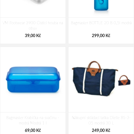
Travelite Priima M Curry 62/72 L
Travelite Priima M Black 62/72 L
VM Footwear 3900 Čistící houba na
Bagmaster BOTTLE 20 B 0,5l modrá
5 199,00 Kč
5 199,00 Kč
obuv
39,00 Kč
299,00 Kč
Bagmaster Krabička na svačinu -
Nákupní skládací taška Dielle BS-3-
modrá Modrá 1 l
05 modrá 30 L
69,00 Kč
249,00 Kč