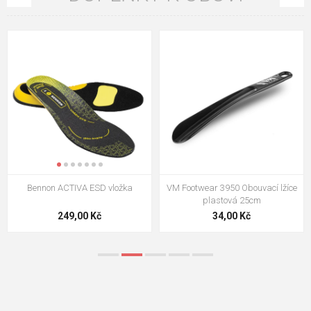
VM Footwear 3009 Vkládací stélka
VM Footwear 3102 Tkaničky
ploché
124,00 Kč
18,70 Kč