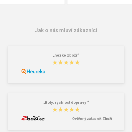
Jak o nás mluví zákazníci
„hezké zboží“
★★★★★
★★★★★
Granite 5 21747-19 Sluneční brýle
Bagmaster SÁČEK PRIM 22 A školní
na přezůvky / tělocvik - medvídek
Růžová 1.2 l
381,00 Kč
59,00 Kč
„Boty, rychlost dopravy “
★★★★★
★★★★★
Ověřený zákazník Zboží