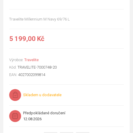
Travelite Millennium M Navy 69/76 L
5 199,00 Kč
Výrobce:
Travelite
Kód:
TRAVELITE-7000748-20
EAN:
4027002099814
Skladem u dodavatele
Předpokládané doručení
12.08.2026