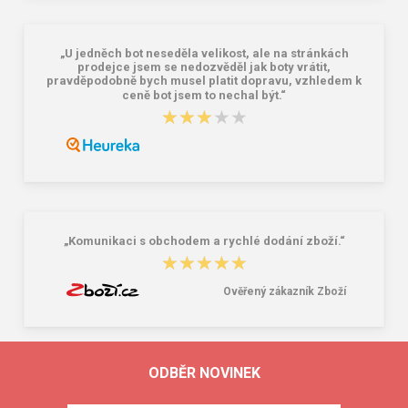
„U jedněch bot neseděla velikost, ale na stránkách
prodejce jsem se nedozvěděl jak boty vrátit,
pravděpodobně bych musel platit dopravu, vzhledem k
ceně bot jsem to nechal být.“
★★★★★
★★★★★
„Komunikaci s obchodem a rychlé dodání zboží.“
★★★★★
★★★★★
Ověřený zákazník Zboží
ODBĚR NOVINEK