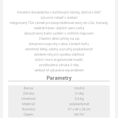
4 kvalitní dvoukolečka s kuličkovými ložisky, otočná o 360°
výsuvná rukojeť s aretací
integrovaný TSA zámek pro bezproblémové cesty do USA, Kanady,
Velké Británie i dalších zemí světa
oboustranný balicí systém s vnitřními kapsami
2 textilní dělicí příčky na zip
kompresní popruhy v obou částech kufru
extrémně lehký, odolný a pružný polykarbonát
zesílené rohy pro vysokou odolnost
boční i horní ergonomické madlo
prodloužená záruka 3 roky
velikost M vybavena expandérem
Parametry
Barva:
modrá
Záruka:
3 roky
Hmotnost:
3,6 kg
Materiál:
polykarbonát
Rozměry:
67 x 46 x 26 cm
Objem:
69/76 l