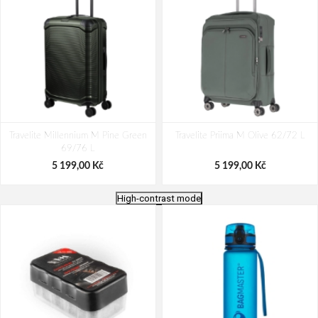
Travelite Millennium M Pine Green
Travelite Priima M Olive 62/72 L
69/76 L
5 199,00 Kč
5 199,00 Kč
High-contrast mode