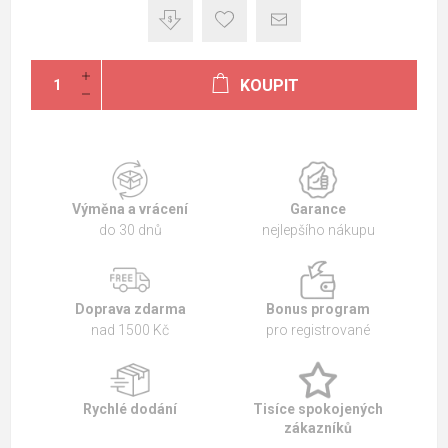
KOUPIT
Výměna a vrácení
Garance
do 30 dnů
nejlepšího nákupu
Doprava zdarma
Bonus program
nad 1500 Kč
pro registrované
Rychlé dodání
Tisíce spokojených
zákazníků