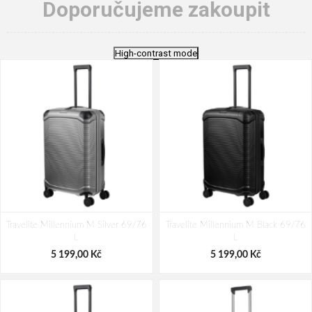
Doporučujeme zakoupit
High-contrast mode
Travelite Millennium M Silver 69/76
Travelite Millennium M Black 69/76
L
L
5 199,00 Kč
5 199,00 Kč