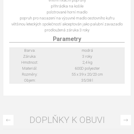
vnitřní fixační popruhy
přihrádka na košile
polstrované horní madlo
popruh pro nasazení na výsuvné madlo cestovního kufru
většinou leteckých společností akceptován jako palubní zavazadlo
prodloužená záruka 3 roky
Parametry
Barva:
modrá
Záruka:
3 roky
Hmotnost:
2,4 kg
Materiál:
600D polyester
Rozměry:
55 x 39 x 20/23 cm
Objem:
35/38 l
DOPLŇKY K OBUVI