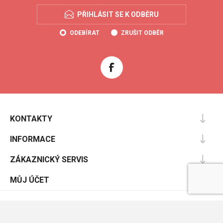
PŘIHLÁSIT SE K ODBĚRU
ODEBÍRAT
ZRUŠIT ODBĚR
KONTAKTY
INFORMACE
ZÁKAZNICKÝ SERVIS
MŮJ ÚČET
Powered by
nopCommerce
Designed by
Nop-Templates.com