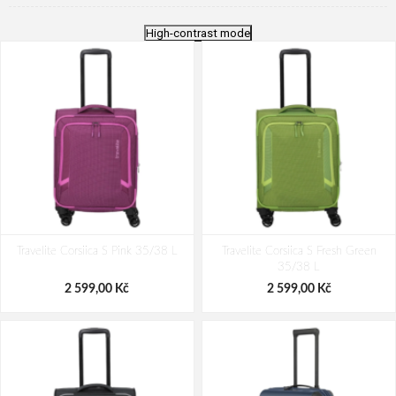
High-contrast mode
Travelite Corsiica S Pink 35/38 L
Travelite Corsiica S Fresh Green
35/38 L
2 599,00 Kč
2 599,00 Kč