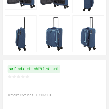
visibility
Produkt si prohlíží 1 zákazník
Travelite Corsiica S Blue 35/38 L