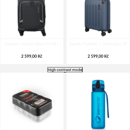
Travelite Corsiica S Black 35/38 L
Travelite Dynamiic S Denim blue 37
L
2 599,00 Kč
2 599,00 Kč
High-contrast mode