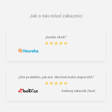
Jak o nás mluví zákazníci
„hezké zboží“
★★★★★
★★★★★
Granite 5 21747-19 Sluneční brýle
Bagmaster SÁČEK PRIM 22 A školní
na přezůvky / tělocvik - medvídek
Růžová 1.2 l
381,00 Kč
59,00 Kč
„Vše proběhlo, jak má. Obchod mohu doporučit.“
★★★★★
★★★★★
Ověřený zákazník Zboží