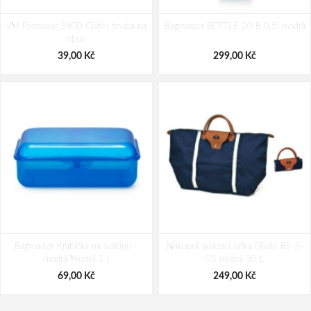
Travelite Air Base S KLM Ice Blue 35
Travelite Dynamiic S exp Denim blue
VM Footwear 3900 Čistící houba na
L
Bagmaster BOTTLE 20 B 0,5l modrá
43/48 L
obuv
3 119,00 Kč
2 599,00 Kč
39,00 Kč
299,00 Kč
Bagmaster Krabička na svačinu -
Nákupní skládací taška Dielle BS-3-
modrá Modrá 1 l
05 modrá 30 L
69,00 Kč
249,00 Kč