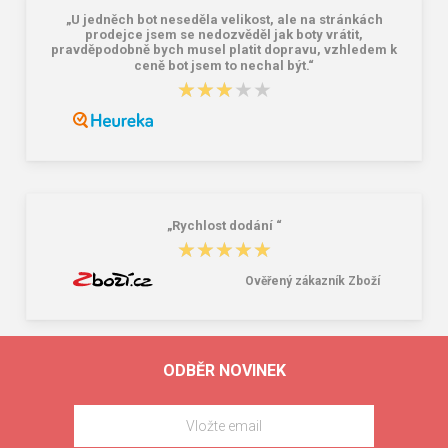
„U jedněch bot neseděla velikost, ale na stránkách
prodejce jsem se nedozvěděl jak boty vrátit,
pravděpodobně bych musel platit dopravu, vzhledem k
ceně bot jsem to nechal být.“
★★★★★
★★★★★
„Rychlost dodání “
★★★★★
★★★★★
Ověřený zákazník Zboží
ODBĚR NOVINEK