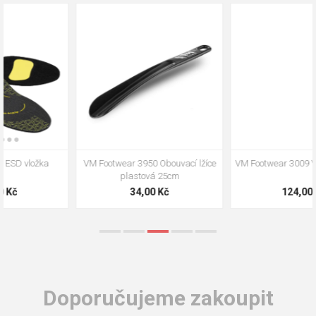
VM Footwear 3009 Vkládací stélka
VM Footwear 3102 Tkaničky
ploché
124,00 Kč
18,70 Kč
Doporučujeme zakoupit