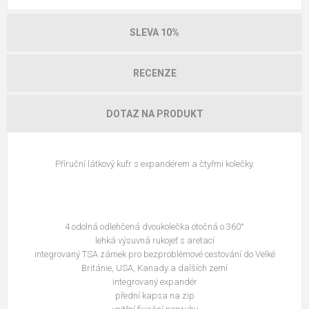
SLEVA 10%
RECENZE
DOTAZ NA PRODUKT
Příruční látkový kufr s expandérem a čtyřmi kolečky.
4 odolná odlehčená dvoukolečka otočná o 360°
lehká výsuvná rukojeť s aretací
integrovaný TSA zámek pro bezproblémové cestování do Velké
Británie, USA, Kanady a dalších zemí
integrovaný expandér
přední kapsa na zip