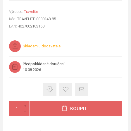
Výrobce:
Travelite
Kód:
TRAVELITE-8000148-85
EAN:
4027002103160
Skladem u dodavatele
Předpokládané doručení
10.08.2026
KOUPIT