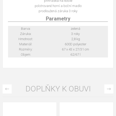
přihrádka na košile
polstrované horní a boční madlo
prodloužená záruka 3 roky
Parametry
Barva:
zelená
Záruka:
3 roky
Hmotnost:
2,8 kg
Materiál:
600D polyester
Rozměry:
67 x 43 x 27/31 cm
Objem:
62/67 l
DOPLŇKY K OBUVI