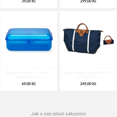
39,00 Kč
299,00 Kč
Bagmaster Krabička na svačinu -
Nákupní skládací taška Dielle BS-3-
modrá Modrá 1 l
05 modrá 30 L
69,00 Kč
249,00 Kč
Jak o nás mluví zákazníci