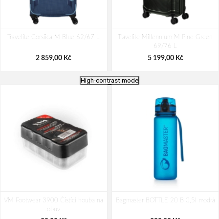
Travelite Corsiica M Blue 62/67 L
Travelite Millennium M Pine Green
69/76 L
2 859,00 Kč
5 199,00 Kč
High-contrast mode
Travelite Dynamiic M exp Green
Travelite Priima M Olive 62/72 L
VM Footwear 3900 Čistící houba na
69/79 L
Bagmaster BOTTLE 20 B 0,5l modrá
obuv
3 119,00 Kč
5 199,00 Kč