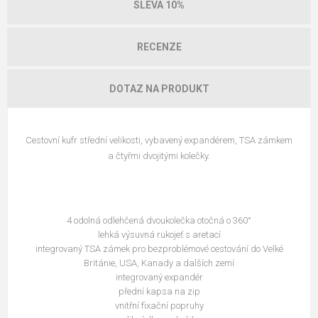
SLEVA 10%
RECENZE
DOTAZ NA PRODUKT
Cestovní kufr střední velikosti, vybavený expandérem, TSA zámkem
a čtyřmi dvojitými kolečky.
4 odolná odlehčená dvoukolečka otočná o 360°
lehká výsuvná rukojeť s aretací
integrovaný TSA zámek pro bezproblémové cestování do Velké
Británie, USA, Kanady a dalších zemí
integrovaný expandér
přední kapsa na zip
vnitřní fixační popruhy