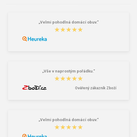
„Velmi pohodlná domácí obuv.“
★★★★★
★★★★★
Granite 5 21747-19 Sluneční brýle
Bagmaster SÁČEK PRIM 22 A školní
na přezůvky / tělocvik - medvídek
Růžová 1.2 l
381,00 Kč
59,00 Kč
„Vše v naprostým pořádku.“
★★★★★
★★★★★
Ověřený zákazník Zboží
„Velmi pohodlná domácí obuv.“
★★★★★
★★★★★