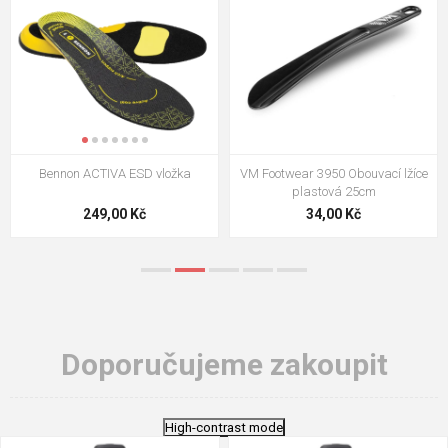
VM Footwear 3009 Vkládací stélka
VM Footwear 3102 Tkaničky
ploché
124,00 Kč
18,70 Kč
Doporučujeme zakoupit
High-contrast mode