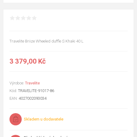
Travelite Briize Wheeled duffle S Khaki 40 L
3 379,00 Kč
Výrobce:
Travelite
Kód:
TRAVELITE-91017-86
EAN:
4027002093034
Skladem u dodavatele