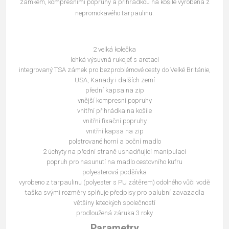
zámkem, kompresními popruhy a přihrádkou na košile vyrobená z
nepromokavého tarpaulinu.
2 velká kolečka
lehká výsuvná rukojeť s aretací
integrovaný TSA zámek pro bezproblémové cesty do Velké Británie,
USA, Kanady i dalších zemí
přední kapsa na zip
vnější kompresní popruhy
vnitřní přihrádka na košile
vnitřní fixační popruhy
vnitřní kapsa na zip
polstrované horní a boční madlo
2 úchyty na přední straně usnadňující manipulaci
popruh pro nasunutí na madlo cestovního kufru
polyesterová podšívka
vyrobeno z tarpaulinu (polyester s PU zátěrem) odolného vůči vodě
taška svými rozměry splňuje předpisy pro palubní zavazadla
většiny leteckých společností
prodloužená záruka 3 roky
Parametry