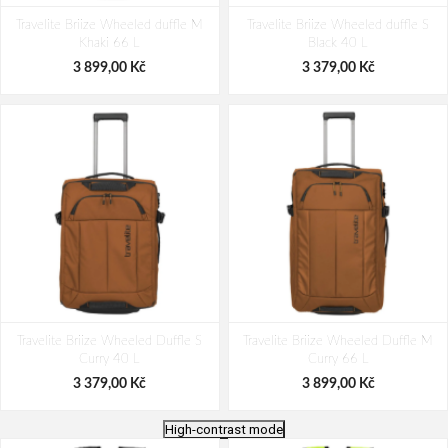
Travelite Briize Wheeled duffle M
Travelite Briize Wheeled duffle S
Khaki 66 L
Black 40 L
3 899,00 Kč
3 379,00 Kč
Travelite Briize Wheeled Duffle S
Travelite Briize Wheeled Duffle M
Curry 40 L
Curry 66 L
3 379,00 Kč
3 899,00 Kč
High-contrast mode