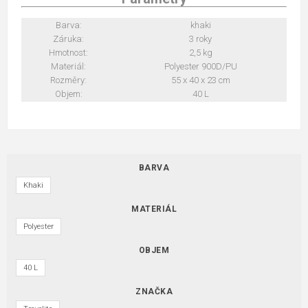
Barva:
khaki
Záruka:
3 roky
Hmotnost:
2,5 kg
Materiál:
Polyester 900D/PU
Rozměry:
55 x 40 x 23 cm
Objem:
40 L
BARVA
Khaki
MATERIÁL
Polyester
OBJEM
40 L
ZNAČKA