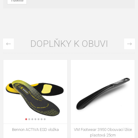
Travelite
DOPLŇKY K OBUVI
VM Footwear 3009 Vkládací stélka
VM Footwear 3102 Tkaničky
ploché