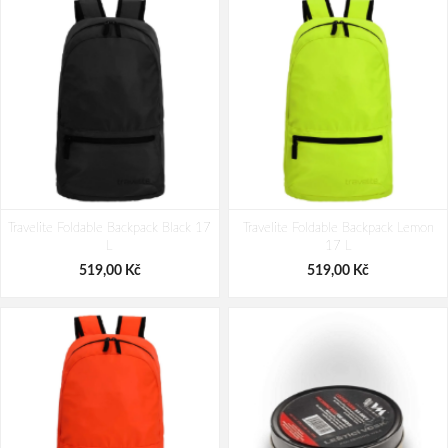
Travelite Miigo Wheeled duffle
Travelite Crosslite 5.0 Wheeled
Travelite Foldable Backpack Black 17
Copper/chutney 71 L
Travelite Foldable Backpack Lemon
Duffle L White Sand 97 L
L
17 L
3 119,00 Kč
3 379,00 Kč
519,00 Kč
519,00 Kč