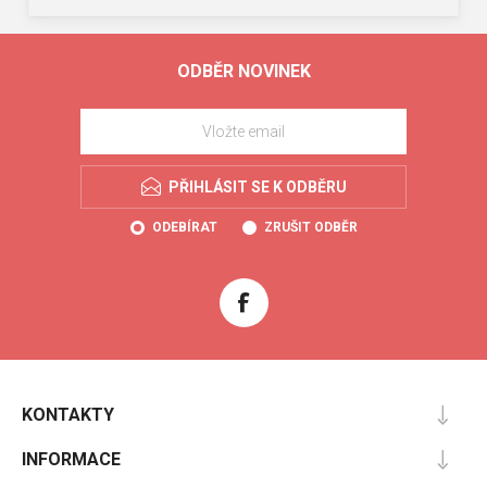
ODBĚR NOVINEK
PŘIHLÁSIT SE K ODBĚRU
ODEBÍRAT
ZRUŠIT ODBĚR
KONTAKTY
INFORMACE