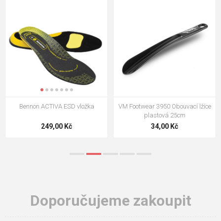
VM Footwear 3009 Vkládací stélka
VM Footwear 3102 Tkaničky
ploché
124,00 Kč
18,70 Kč
Doporučujeme zakoupit