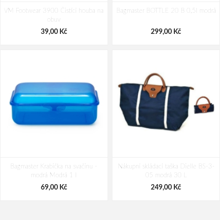
Travelite Air Base M Anthracite
Travelite Skaii 4w M Anthracite
VM Footwear 3900 Čistící houba na
71/82 L
Bagmaster BOTTLE 20 B 0,5l modrá
62/67 L
obuv
3 639,00 Kč
3 379,00 Kč
39,00 Kč
299,00 Kč
Bagmaster Krabička na svačinu -
Nákupní skládací taška Dielle BS-3-
modrá Modrá 1 l
05 modrá 30 L
69,00 Kč
249,00 Kč