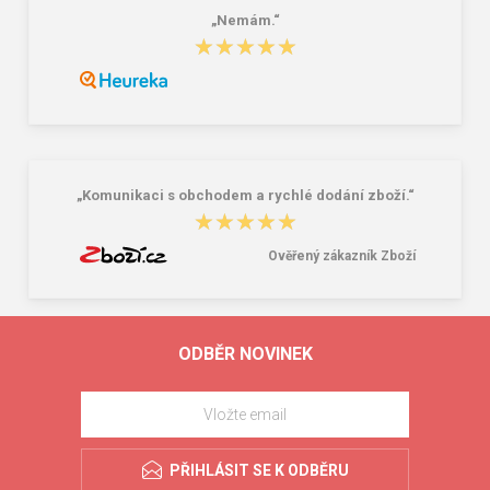
„Nemám.“
★★★★★
★★★★★
„Komunikaci s obchodem a rychlé dodání zboží.“
★★★★★
★★★★★
Ověřený zákazník Zboží
ODBĚR NOVINEK
PŘIHLÁSIT SE K ODBĚRU