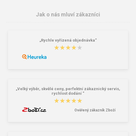
Jak o nás mluví zákazníci
„Rychle vyřízená objednávka“
★★★★★
★★★★★
Granite 5 21747-19 Sluneční brýle
Bagmaster SÁČEK PRIM 22 A školní
na přezůvky / tělocvik - medvídek
Růžová 1.2 l
381,00 Kč
59,00 Kč
„Velký výběr, skvělé ceny, perfektní zákaznický servis,
rychlost dodání “
★★★★★
★★★★★
Ověřený zákazník Zboží