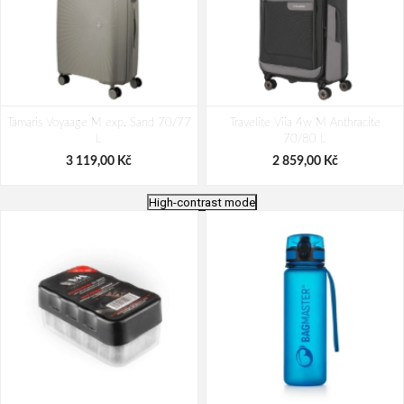
Tamaris Voyaage M exp. Sand 70/77
Travelite Viia 4w M Anthracite
L
70/80 L
3 119,00 Kč
2 859,00 Kč
High-contrast mode