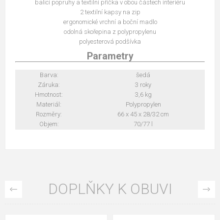
balicí popruhy a textilní příčka v obou částech interiéru
2 textilní kapsy na zip
ergonomické vrchní a boční madlo
odolná skořepina z polypropylenu
polyesterová podšívka
Parametry
Barva:
šedá
Záruka:
3 roky
Hmotnost:
3,6 kg
Materiál:
Polypropylen
Rozměry:
66 x 45 x 28/32 cm
Objem:
70/77 l
DOPLŇKY K OBUVI