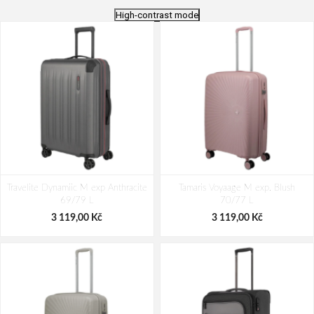
High-contrast mode
Travelite Dynamiic M exp Anthracite
Tamaris Voyaage M exp. Blush
69/79 L
70/77 L
3 119,00 Kč
3 119,00 Kč