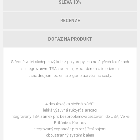
SLEVA 10%
RECENZE
DOTAZ NA PRODUKT
Středně velký skořepinový kufr z polypropylenu na čtyřech kolečkách
s integrovaným TSA zámkem, expandérem a interiérem
usnadňujícím balení a organizaci věcí na cesty.
4 dvoukolečka otočná o 360°
lehká výsuvná rukojeť s aretací
integrovaný TSA zámek pro bezproblémové cestování do USA, Velké
Británie a Kanady
integrovaný expandér pro rozšíření objemu
oboustranný systém balení