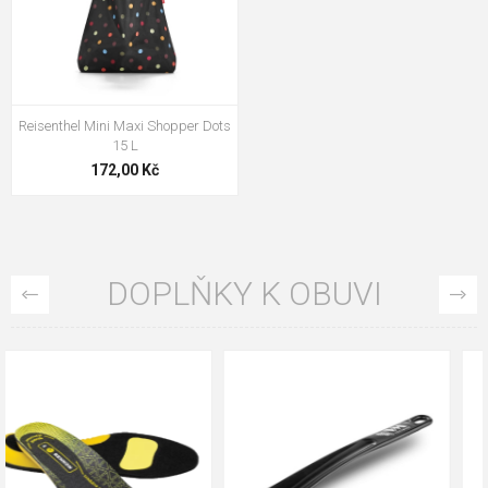
Reisenthel Mini Maxi Shopper Dots
15 L
172,00 Kč
DOPLŇKY K OBUVI