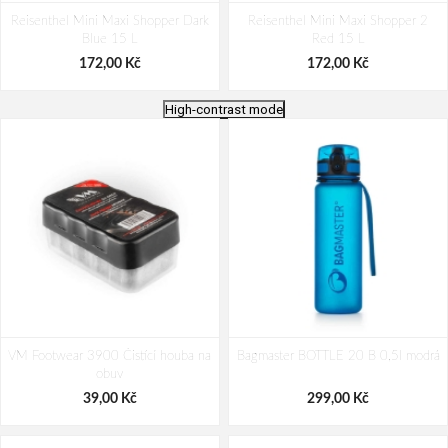
Reisenthel Mini Maxi Shopper Dark
Reisenthel Mini Maxi Shopper 2
Blue 15 L
Red 15 L
172,00 Kč
172,00 Kč
High-contrast mode
Reisenthel Mini Maxi Shopper
Reisenthel Mini Maxi Shopper
VM Footwear 3900 Čistící houba na
Lemon Dots 15 L
Bagmaster BOTTLE 20 B 0,5l modrá
French Blue 15 L
obuv
155,00 Kč
181,00 Kč
39,00 Kč
299,00 Kč