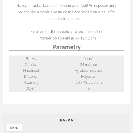
Nákupní taška, která šetří životní prostředí! Při nepoužívání ji
jednoduše a rychle sbalíte do malého obdélníku a zajistíte
elastickým poutkem.
- dvě extra dlouhá ucha pro snadné nošení
- rozměr po sbalení je 6 x 12 x 2 cm
Parametry
Barva:
černá
Záruka:
24 měsíců
Hmotnost:
výrobce neuvádí
Materiál:
Polyester
Rozměry:
60 x 43,5 x 7 cm
Objem:
15 l
BARVA
Černá