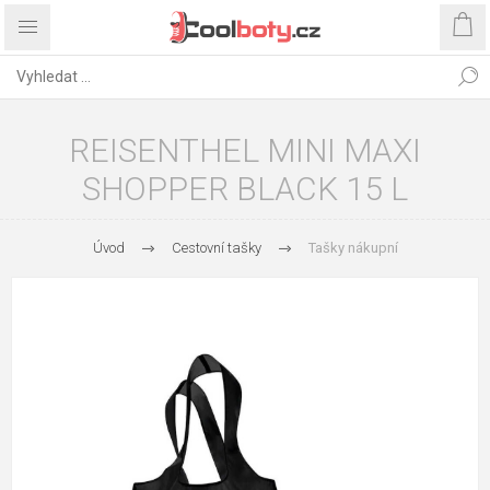
REISENTHEL MINI MAXI
SHOPPER BLACK 15 L
Úvod
Cestovní tašky
Tašky nákupní