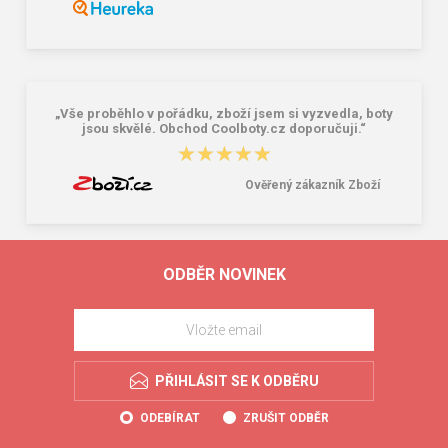
„Vše proběhlo v pořádku, zboží jsem si vyzvedla, boty
jsou skvělé. Obchod Coolboty.cz doporučuji.“
★★★★★
★★★★★
Ověřený zákazník Zboží
ODBĚR NOVINEK
PŘIHLÁSIT SE K ODBĚRU
ODEBÍRAT
ZRUŠIT ODBĚR