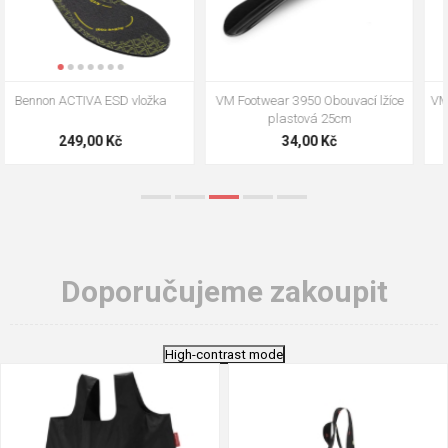
VM Footwear 3009 Vkládací stélka
VM Footwear 3102 Tkaničky
ploché
124,00 Kč
18,70 Kč
Doporučujeme zakoupit
High-contrast mode