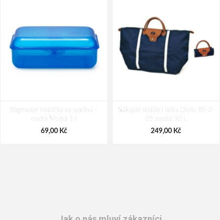
Bagmaster Krabička na svačinu -
Nákupní skládací taška Dielle BS-3-
modrá Modrá 1 l
05 modrá 30 L
69,00 Kč
249,00 Kč
Jak o nás mluví zákazníci