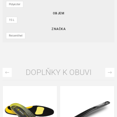
Polyester
OBJEM
15 L
ZNAČKA
Reisenthel
DOPLŇKY K OBUVI