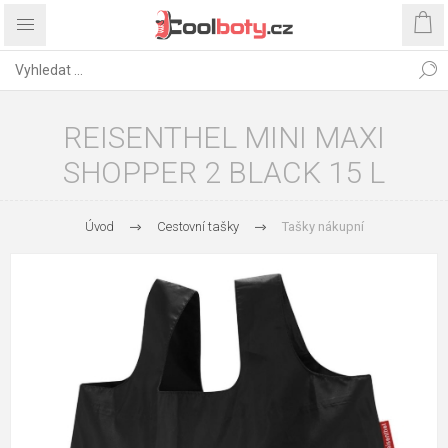
REISENTHEL MINI MAXI
SHOPPER 2 BLACK 15 L
Úvod
Cestovní tašky
Tašky nákupní