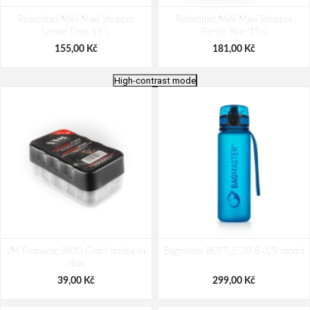
Reisenthel Mini Maxi Shopper
Reisenthel Mini Maxi Shopper
Lemon Dots 15 L
French Blue 15 L
155,00 Kč
181,00 Kč
High-contrast mode
Reisenthel Mini Maxi Shopper Leo
Reisenthel Mini Maxi Shopper Dark
VM Footwear 3900 Čistící houba na
nero 15 L
Bagmaster BOTTLE 20 B 0,5l modrá
Blue 15 L
obuv
172,00 Kč
172,00 Kč
39,00 Kč
299,00 Kč