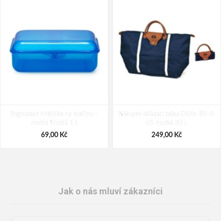
Bagmaster Krabička na svačinu -
Nákupní skládací taška Dielle BS-3-
modrá Modrá 1 l
05 modrá 30 L
69,00 Kč
249,00 Kč
Jak o nás mluví zákazníci