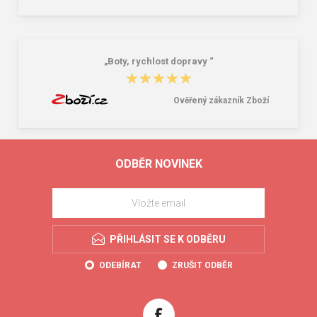
„Boty, rychlost dopravy “
★★★★★
★★★★★
Ověřený zákazník Zboží
ODBĚR NOVINEK
PŘIHLÁSIT SE K ODBĚRU
ODEBÍRAT
ZRUŠIT ODBĚR