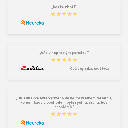
„hezké zboží“
★★★★★
★★★★★
Granite 5 21747-19 Sluneční brýle
Bagmaster SÁČEK PRIM 22 A školní
na přezůvky / tělocvik - medvídek
Růžová 1.2 l
381,00 Kč
59,00 Kč
„Vše v naprostým pořádku.“
★★★★★
★★★★★
Ověřený zákazník Zboží
„Objednávka byla vyřízena ve velmi krátkém termínu,
komunikace s obchodem byla rychlá, jasná, bez
problémů.“
★★★★★
★★★★★