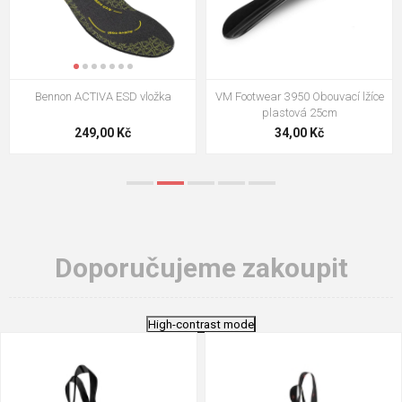
VM Footwear 3009 Vkládací stélka
VM Footwear 3102 Tkaničky
ploché
124,00 Kč
18,70 Kč
Doporučujeme zakoupit
High-contrast mode