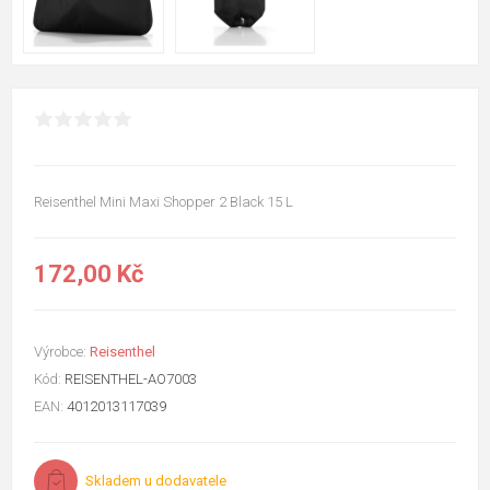
Reisenthel Mini Maxi Shopper 2 Black 15 L
172,00 Kč
Výrobce:
Reisenthel
Kód:
REISENTHEL-AO7003
EAN:
4012013117039
Skladem u dodavatele