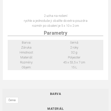
2 ucha na nošení
rychle a jednoduše ji sbalíte do extra pouzdra
rozměr po sbalení je 5 x 10 x 2 cm
Parametry
Barva:
černá
Záruka:
2 roky
Hmotnost:
32 g
Materiál:
Polyester
Rozměry:
45 x 53,5 x 7 cm
Objem:
15 L
BARVA
Černá
MATERIÁL