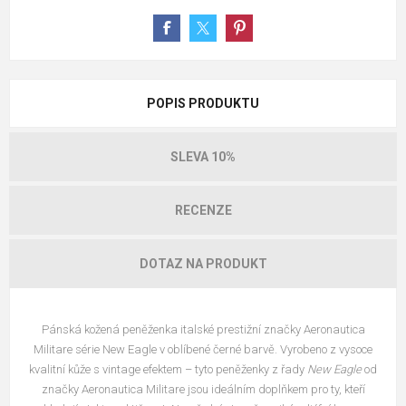
POPIS PRODUKTU
SLEVA 10%
RECENZE
DOTAZ NA PRODUKT
Pánská kožená peněženka italské prestižní značky Aeronautica
Militare série New Eagle v oblíbené černé barvě. Vyrobeno z vysoce
kvalitní kůže s vintage efektem – tyto peněženky z řady
New Eagle
od
značky Aeronautica Militare jsou ideálním doplňkem pro ty, kteří