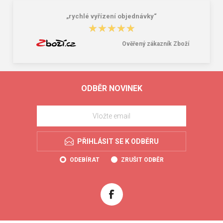
„rychlé vyřízení objednávky“
★★★★★
★★★★★
Ověřený zákazník Zboží
ODBĚR NOVINEK
PŘIHLÁSIT SE K ODBĚRU
ODEBÍRAT
ZRUŠIT ODBĚR