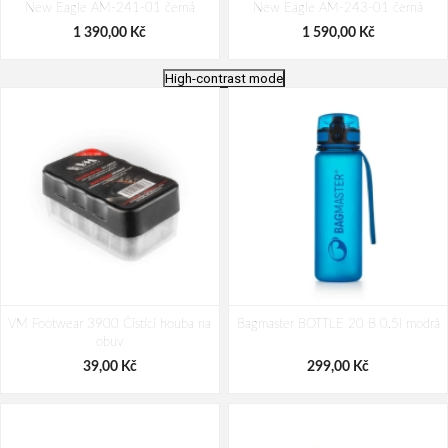
New Eagle AM-241-01 černá
New Eagle AM-243-01 černá
1 390,00 Kč
1 590,00 Kč
High-contrast mode
Peněženka Aeronautica Militare
Peněženka Aeronautica Militare Flag
VM Footwear 3900 Čistící houba na
Fighter AM-152-25 hnědá
Bagmaster BOTTLE 20 B 0,5l modrá
AM-102-25 hnědá
obuv
1 499,00 Kč
1 349,00 Kč
39,00 Kč
299,00 Kč