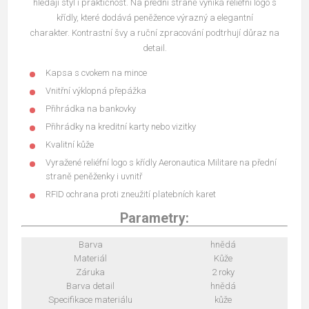
hledají styl i praktičnost. Na přední straně vyniká reliéfní logo s
křídly, které dodává peněžence výrazný a elegantní
charakter. Kontrastní švy a ruční zpracování podtrhují důraz na
detail.
Kapsa s cvokem na mince
Vnitřní výklopná přepážka
Přihrádka na bankovky
Přihrádky na kreditní karty nebo vizitky
Kvalitní kůže
Vyražené reliéfní logo s křídly Aeronautica Militare na přední
straně peněženky i uvnitř
RFID ochrana proti zneužití platebních karet
Parametry:
Barva
hnědá
Materiál
Kůže
Záruka
2 roky
Barva detail
hnědá
Specifikace materiálu
kůže