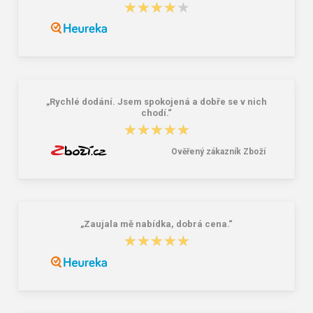
★★★★★
★★★★★
Granite 5 21747-19 Sluneční brýle
Bagmaster SÁČEK PRIM 22 A školní
na přezůvky / tělocvik - medvídek
Růžová 1.2 l
381,00 Kč
59,00 Kč
„Rychlé dodání. Jsem spokojená a dobře se v nich
chodí.“
★★★★★
★★★★★
Ověřený zákazník Zboží
„Zaujala mě nabídka, dobrá cena.“
★★★★★
★★★★★