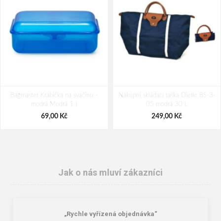
Bagmaster Krabička na svačinu -
Nákupní skládací taška Dielle BS-3-
modrá Modrá 1 l
05 modrá 30 L
69,00 Kč
249,00 Kč
Jak o nás mluví zákazníci
„Rychle vyřízená objednávka“