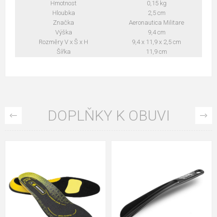
Hmotnost
0,15 kg
Hloubka
2,5 cm
Značka
Aeronautica Militare
Výška
9,4 cm
Rozměry V x Š x H
9,4 x 11,9 x 2,5 cm
Šířka
11,9 cm
DOPLŇKY K OBUVI