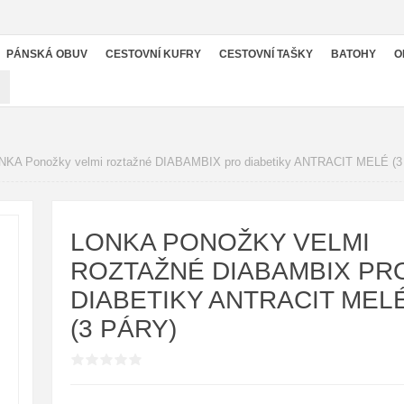
PÁNSKÁ OBUV
CESTOVNÍ KUFRY
CESTOVNÍ TAŠKY
BATOHY
O
U
NKA Ponožky velmi roztažné DIABAMBIX pro diabetiky ANTRACIT MELÉ (3 
LONKA PONOŽKY VELMI
ROZTAŽNÉ DIABAMBIX PR
DIABETIKY ANTRACIT MEL
(3 PÁRY)