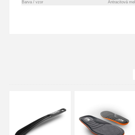
Barva / vzor
Antracitová me
36-37
38-39
40-41
42-43
44-45
46-47