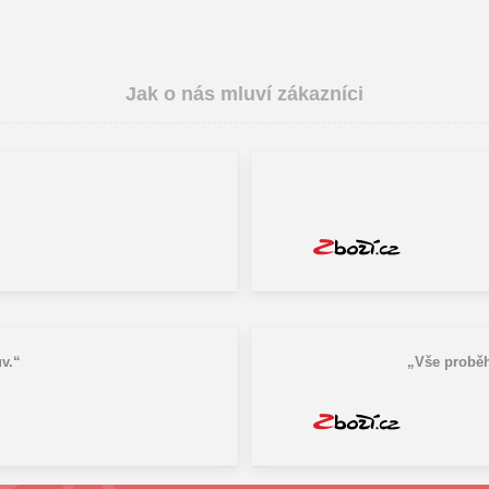
Jak o nás mluví zákazníci
v.“
„Vše proběh