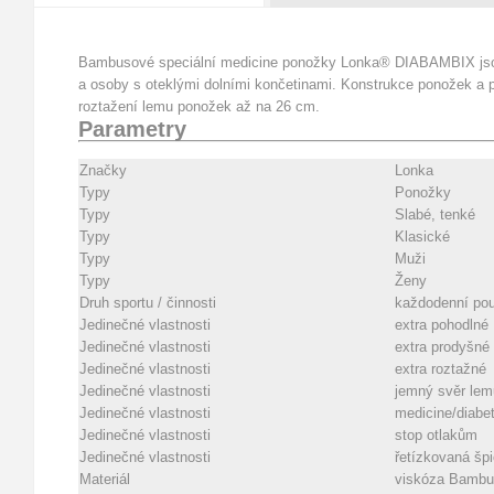
Bambusové speciální medicine ponožky Lonka® DIABAMBIX jsou
a osoby s oteklými dolními končetinami. Konstrukce ponožek a p
roztažení lemu ponožek až na 26 cm.
Parametry
Značky
Lonka
Typy
Ponožky
Typy
Slabé, tenké
Typy
Klasické
Typy
Muži
Typy
Ženy
Druh sportu / činnosti
každodenní pou
Jedinečné vlastnosti
extra pohodlné
Jedinečné vlastnosti
extra prodyšné
Jedinečné vlastnosti
extra roztažné
Jedinečné vlastnosti
jemný svěr lem
Jedinečné vlastnosti
medicine/diabe
Jedinečné vlastnosti
stop otlakům
Jedinečné vlastnosti
řetízkovaná šp
Materiál
viskóza Bamb