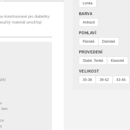
Lonka
BARVA
 konstruované pro diabetiky
oužitý materiál umožňují
Antracit
POHLAVÍ
Pánské
Dámské
PROVEDENÍ
Slabé, Tenké
Klasické
VELIKOST
žití
35-38
39-42
43-46
u
t lem
ice
us