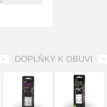
lé
DOPLŇKY K OBUVI
90cm
125cm
155cm
90cm
125cm
155cm