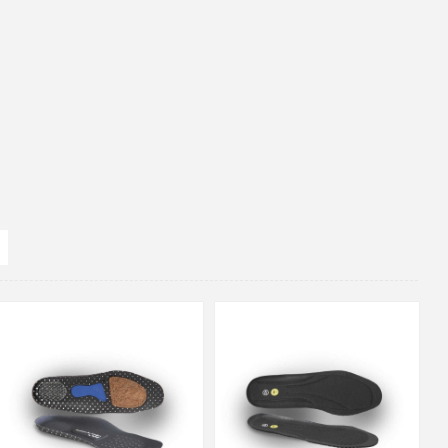
35
36
37
38
39
40
35
36
37
39
40
43
41
42
43
44
45
46
47
48
47
48