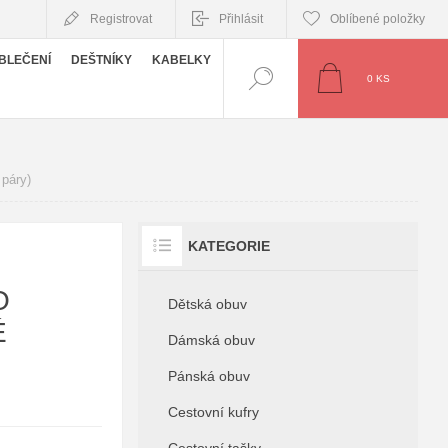
Registrovat
Přihlásit
Oblíbené položky
BLEČENÍ
DEŠTNÍKY
KABELKY
0
KS
páry)
KATEGORIE
O
Dětská obuv
É
Dámská obuv
Pánská obuv
Cestovní kufry