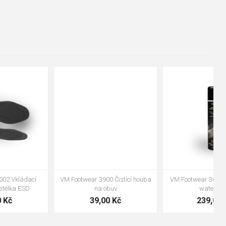
48
37
36
38
39
40
41
42
43
44
45
46
47
VM Footwear 3600 Impregnace
Bennon ABSORBA XTR ESD vložka
water stop
239,00 Kč
99,00 Kč