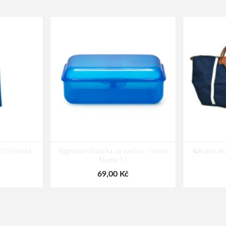
0,5l modrá
Bagmaster Krabička na svačinu - modrá
Nákupní skl
Modrá 1 l
69,00 Kč