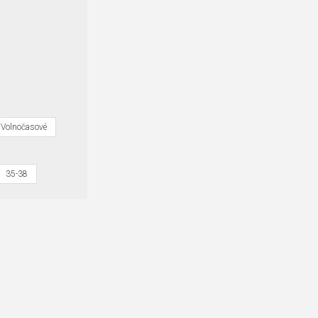
 Volnočasové
35-38