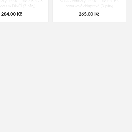
ky dětské froté SIBIŘ 08
BOMA Ponožky dětské froté KRTEK
brázky DÍVČÍ (3 páry)
obrázkové chlapecké (3 páry)
284,00 Kč
265,00 Kč