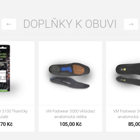
DOPLŇKY K OBUVI
35
36
37
39
40
43
47
48
VM Footwear 3002 Vkládací
VM Footwear 3900 Čistící houba
anatomická stélka ESD
na obuv
85,00 Kč
39,00 Kč