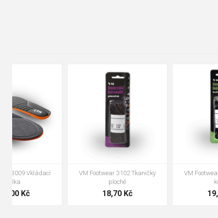
90cm
125cm
155cm
35
36
37
38
39
40
41
42
43
44
45
46
47
48
VM Footwear 3100 Tkaničky
VM Footwear 3000 Vkládací
kulaté
anatomická stélka
19,70 Kč
105,00 Kč