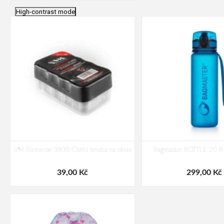
High-contrast mode
VM Footwear 3900 Čistící houba na obuv
Bagmaster BOTTLE 20 B 
39,00 Kč
299,00 Kč