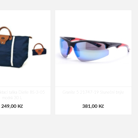
ádací taška Dielle BS-3-05
Granite 5 21747-19 Sluneční brýle
modrá 30 L
249,00 Kč
381,00 Kč