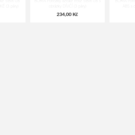
té SIBIŘ 08
BOMA Ponožky dětské froté SIBIŘ 08 s
BOMA Ponož
É (3 páry)
obrázky DÍVČÍ (3 páry)
ABS s o
234,00 Kč