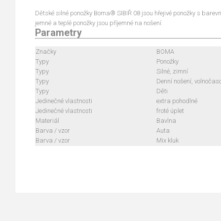
Dětské silné ponožky Boma® SIBIŘ 08 jsou hřejivé ponožky s barevn
jemné a teplé ponožky jsou příjemné na nošení.
Parametry
Značky
BOMA
Typy
Ponožky
Typy
Silné, zimní
Typy
Denní nošení, volnočas
Typy
Děti
Jedinečné vlastnosti
extra pohodlné
Jedinečné vlastnosti
froté úplet
Materiál
Bavlna
Barva / vzor
Auta
Barva / vzor
Mix kluk