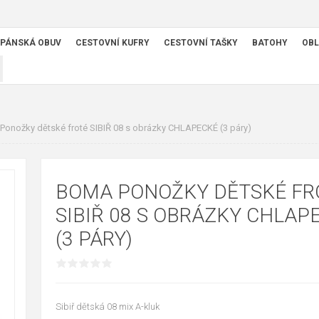
PÁNSKÁ OBUV
CESTOVNÍ KUFRY
CESTOVNÍ TAŠKY
BATOHY
OBL
onožky dětské froté SIBIŘ 08 s obrázky CHLAPECKÉ (3 páry)
BOMA PONOŽKY DĚTSKÉ FR
SIBIŘ 08 S OBRÁZKY CHLAP
(3 PÁRY)
Sibiř dětská 08 mix A-kluk