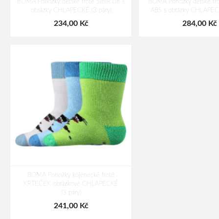
BOMA Ponožky dětské froté SIBIŘ 08 s
BOMA Ponožky dětské fro
obrázky CHLAPECKÉ (3 páry)
ABS s obrázky CHLAPECK
234,00 Kč
284,00 Kč
BOMA Ponožky kojenecké froté
KRTEČEK obrázkové CHLAPECKÉ
(3 páry)
241,00 Kč