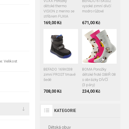
VOXX Ponožky
BEFADO 615X002
dětské thermo
vysoké zimní dívčí
VISION z merino se
modro růžové
stříbrem FUXIA
169,00 Kč
671,00 Kč
27
28
29
20-24
25-29
30
31
32
30-34
35-38
e: Velikost
BEFADO 169X038
BOMA Ponožky
zimní FROST tmavě
dětské froté SIBIŘ 08
šedé
s obrázky DÍVČÍ
(3 páry)
708,00 Kč
234,00 Kč
KATEGORIE
Dětská obuv