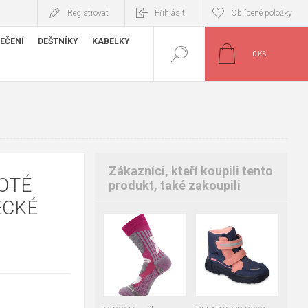
Registrovat
Přihlásit
Oblíbené položky
EČENÍ
DEŠTNÍKY
KABELKY
0
KS
Zákazníci, kteří koupili tento
OTÉ
produkt, také zakoupili
ECKÉ
20-24
25-29
30
31
32
30-34
35-38
33
28
29
34
35