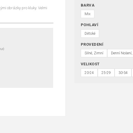
BARVA
ými obrázky pro kluky. Velmi
Mix
POHLAVÍ
Dětské
PROVEDENÍ
ové
Silné, Zimní
Denní Nošení,
VELIKOST
20-24
25-29
30-34