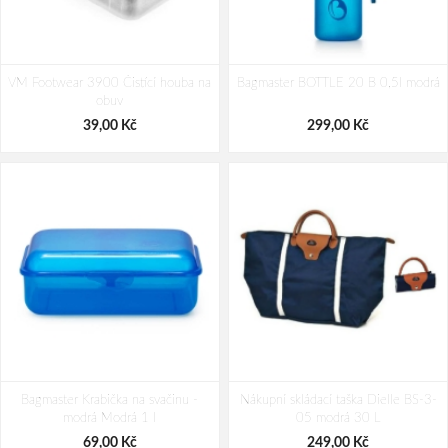
LONKA Ponožky dámské letní LIMA
LONKA Ponožky dámské letní LILA s
VM Footwear 3900 Čistící houba na
s bavlnou MIX B (3 páry)
Bagmaster BOTTLE 20 B 0,5l modrá
bavlnou MIX A (3 páry)
obuv
191,00 Kč
210,00 Kč
39,00 Kč
299,00 Kč
Bagmaster Krabička na svačinu -
Nákupní skládací taška Dielle BS-3-
modrá Modrá 1 l
05 modrá 30 L
69,00 Kč
249,00 Kč