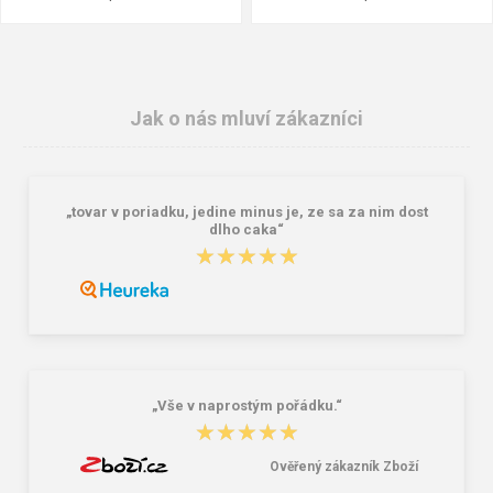
Jak o nás mluví zákazníci
„tovar v poriadku, jedine minus je, ze sa za nim dost
dlho caka“
★★★★★
★★★★★
Granite 5 21747-19 Sluneční brýle
Bagmaster SÁČEK PRIM 22 A školní
na přezůvky / tělocvik - medvídek
Růžová 1.2 l
381,00 Kč
59,00 Kč
„Vše v naprostým pořádku.“
★★★★★
★★★★★
Ověřený zákazník Zboží