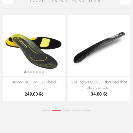
Bennon ACTIVA ESD vložka
VM Footwear 3950 Obouvací lžíce
plastová 25cm
249,00 Kč
34,00 Kč