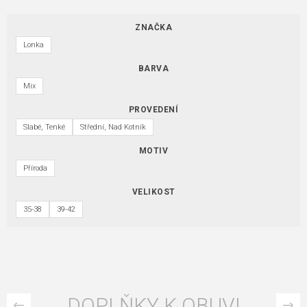
ZNAČKA
Lonka
BARVA
Mix
PROVEDENÍ
Slabé, Tenké
Střední, Nad Kotník
MOTIV
Příroda
VELIKOST
35-38
39-42
DOPLŇKY K OBUVI