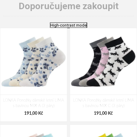
Doporučujeme zakoupit
High-contrast mode
LONKA Ponožky dámské letní LIMA
LONKA Ponožky dámské letní LIMA
s bavlnou MIX A (3 páry)
s bavlnou MIX C (3 páry)
191,00 Kč
191,00 Kč