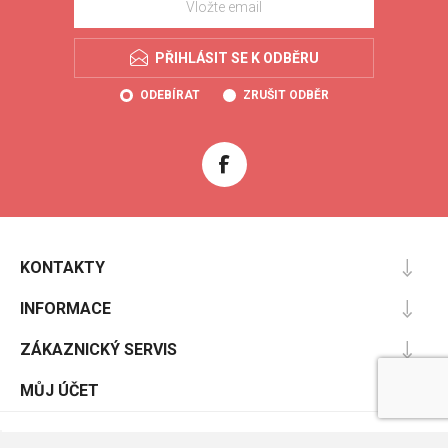
PŘIHLÁSIT SE K ODBĚRU
ODEBÍRAT
ZRUŠIT ODBĚR
KONTAKTY
INFORMACE
ZÁKAZNICKÝ SERVIS
MŮJ ÚČET
Powered by
nopCommerce