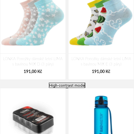
LONKA Ponožky dámské letní LIMA
LONKA Ponožky dámské letní LIMA
s bavlnou MIX D (3 páry)
s bavlnou MIX E (3 páry)
191,00 Kč
191,00 Kč
High-contrast mode