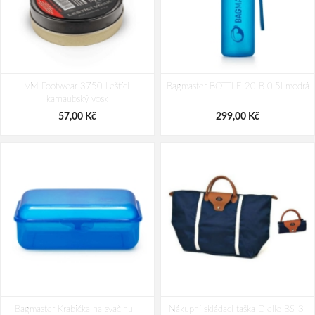
LONKA Ponožky dámské letní LIMA
LONKA Ponožky dámské letní LILA s
VM Footwear 3750 Leštící
s bavlnou MIX E (3 páry)
Bagmaster BOTTLE 20 B 0,5l modrá
bavlnou MIX A (3 páry)
karnaubský vosk
191,00 Kč
210,00 Kč
57,00 Kč
299,00 Kč
Bagmaster Krabička na svačinu -
Nákupní skládací taška Dielle BS-3-