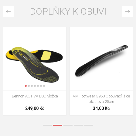
DOPLŇKY K OBUVI
VM Footwear 3009 Vkládací stélka
VM Footwear 3102 Tkaničky
ploché
124,00 Kč
18,70 Kč