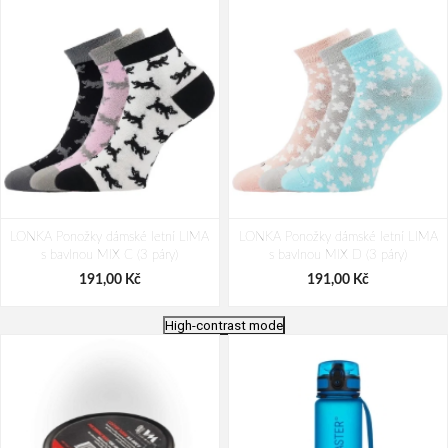
LONKA Ponožky dámské letní LIMA
LONKA Ponožky dámské letní LIMA
s bavlnou MIX C (3 páry)
s bavlnou MIX D (3 páry)
191,00 Kč
191,00 Kč
High-contrast mode