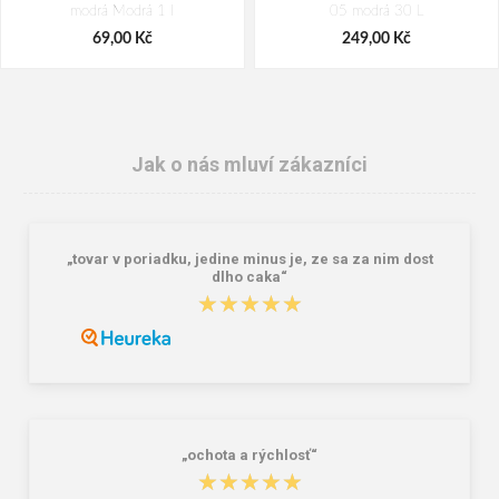
modrá Modrá 1 l
05 modrá 30 L
69,00 Kč
249,00 Kč
Jak o nás mluví zákazníci
„tovar v poriadku, jedine minus je, ze sa za nim dost
dlho caka“
★★★★★
★★★★★
Granite 5 21747-19 Sluneční brýle
Bagmaster SÁČEK PRIM 22 A školní
na přezůvky / tělocvik - medvídek
Růžová 1.2 l
381,00 Kč
59,00 Kč
„ochota a rýchlosť“
★★★★★
★★★★★