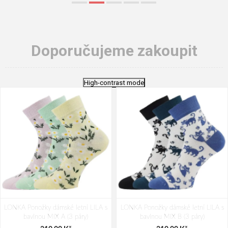
Doporučujeme zakoupit
High-contrast mode
LONKA Ponožky dámské letní LILA s
LONKA Ponožky dámské letní LILA s
bavlnou MIX A (3 páry)
bavlnou MIX B (3 páry)