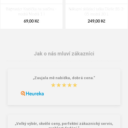
Bagmaster Krabička na svačinu -
Nákupní skládací taška Dielle BS-3-
modrá Modrá 1 l
05 modrá 30 L
69,00 Kč
249,00 Kč
Jak o nás mluví zákazníci
„Zaujala mě nabídka, dobrá cena.“
★★★★★
★★★★★
Granite 5 21747-19 Sluneční brýle
Bagmaster SÁČEK PRIM 22 A školní
na přezůvky / tělocvik - medvídek
Růžová 1.2 l
381,00 Kč
59,00 Kč
„Velký výběr, skvělé ceny, perfektní zákaznický servis,