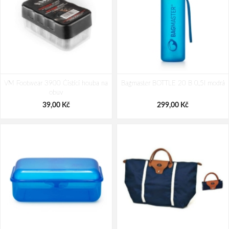
LONKA Ponožky dámské letní LILA s
LONKA Ponožky dámské letní LILA s
VM Footwear 3900 Čistící houba na
bavlnou MIX E (3 páry)
Bagmaster BOTTLE 20 B 0,5l modrá
bavlnou MIX F (3 páry)
obuv
210,00 Kč
210,00 Kč
39,00 Kč
299,00 Kč