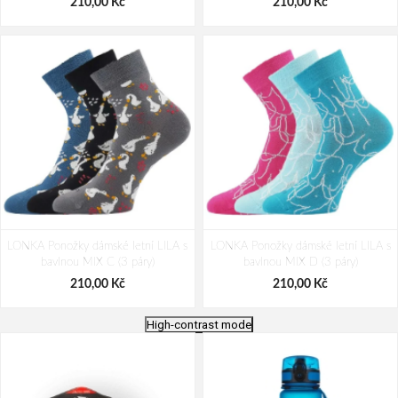
210,00 Kč
210,00 Kč
LONKA Ponožky dámské letní LILA s
LONKA Ponožky dámské letní LILA s
bavlnou MIX C (3 páry)
bavlnou MIX D (3 páry)
210,00 Kč
210,00 Kč
High-contrast mode