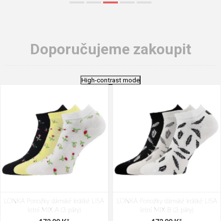
Doporučujeme zakoupit
High-contrast mode
LONKA Ponožky dámské krátké LISA
LONKA Ponožky dámské krátké LISA
letní MIX A (3 páry)
letní MIX B (3 páry)