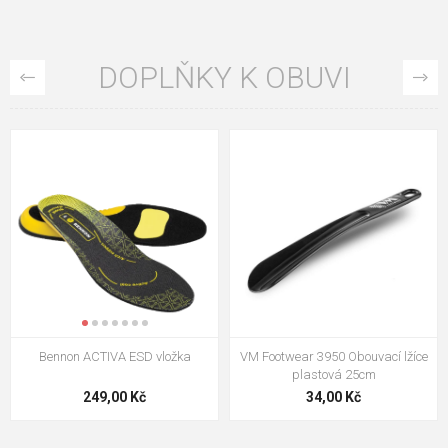
DOPLŇKY K OBUVI
VM Footwear 3009 Vkládací stélka
VM Footwear 3102 Tkaničky
ploché
124,00 Kč
18,70 Kč