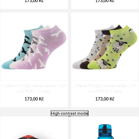
173,00 Kč
173,00 Kč
LONKA Ponožky dámské krátké LISA
LONKA Ponožky dámské krátké LISA
letní MIX C (3 páry)
letní MIX D (3 páry)
173,00 Kč
173,00 Kč
High-contrast mode