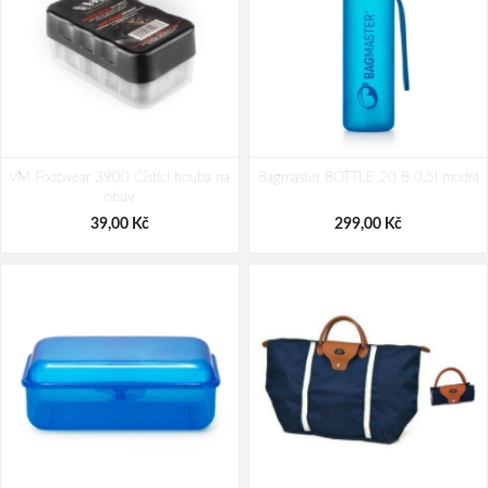
LONKA Ponožky dámské krátké LISA
LONKA Ponožky dámské krátké LISA
VM Footwear 3900 Čistící houba na
letní MIX E (3 páry)
Bagmaster BOTTLE 20 B 0,5l modrá
letní MIX F (3 páry)
obuv
173,00 Kč
173,00 Kč
39,00 Kč
299,00 Kč