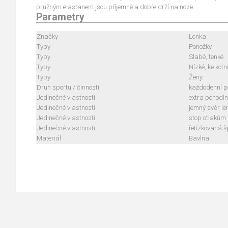
pružným elastanem jsou příjemné a dobře drží na noze.
Parametry
Značky
Lonka
Typy
Ponožky
Typy
Slabé, tenké
Typy
Nízké, ke kotn
Typy
Ženy
Druh sportu / činnosti
každodenní po
Jedinečné vlastnosti
extra pohodl
Jedinečné vlastnosti
jemný svěr l
Jedinečné vlastnosti
stop otlakům
Jedinečné vlastnosti
řetízkovaná š
Materiál
Bavlna