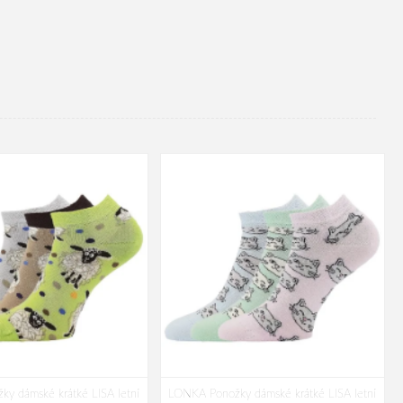
y dámské krátké LISA letní
LONKA Ponožky dámské krátké LISA letní