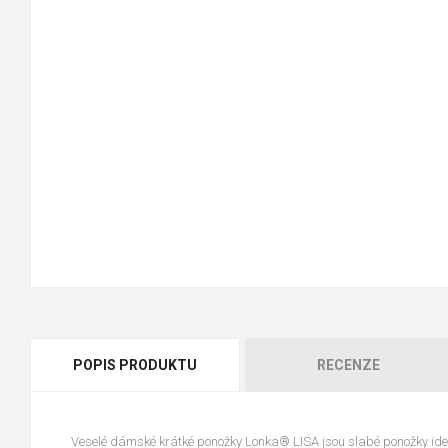
POPIS PRODUKTU
RECENZE
Veselé dámské krátké ponožky Lonka® LISA jsou slabé ponožky ideá