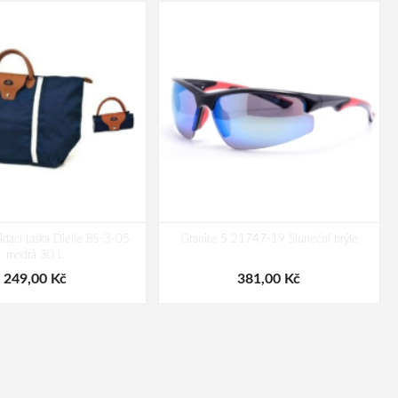
ádací taška Dielle BS-3-05
Granite 5 21747-19 Sluneční brýle
modrá 30 L
249,00 Kč
381,00 Kč