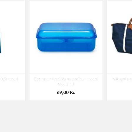
0,5l modrá
Bagmaster Krabička na svačinu - modrá
Nákupní skl
Modrá 1 l
69,00 Kč