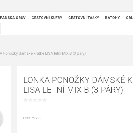
PÁNSKÁ OBUV
CESTOVNÍ KUFRY
CESTOVNÍ TAŠKY
BATOHY
OBL
 Ponožky dámské krátké LISA letní MIX B (3 páry)
LONKA PONOŽKY DÁMSKÉ K
LISA LETNÍ MIX B (3 PÁRY)
Lisa mix B