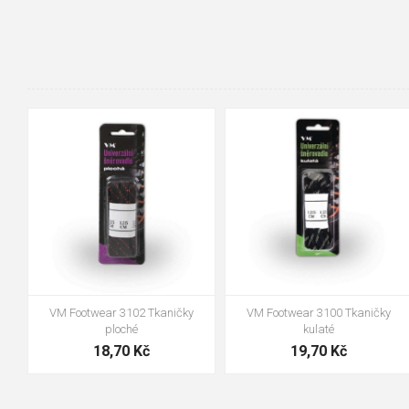
90cm
125cm
155cm
35
36
37
38
39
40
41
42
43
44
45
46
47
48
VM Footwear 3100 Tkaničky
VM Footwear 3000 Vkládací
kulaté
anatomická stélka
19,70 Kč
105,00 Kč