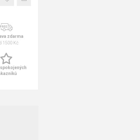
ava zdarma
d 1500 Kč
 spokojených
ákazníků