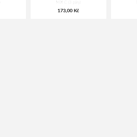
)
MIX C (3 páry)
173,00 Kč