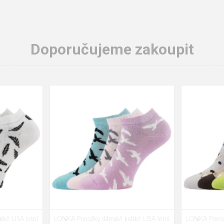
Doporučujeme zakoupit
ké LISA letní
LONKA Ponožky dámské krátké LISA letní
LONKA Ponožk