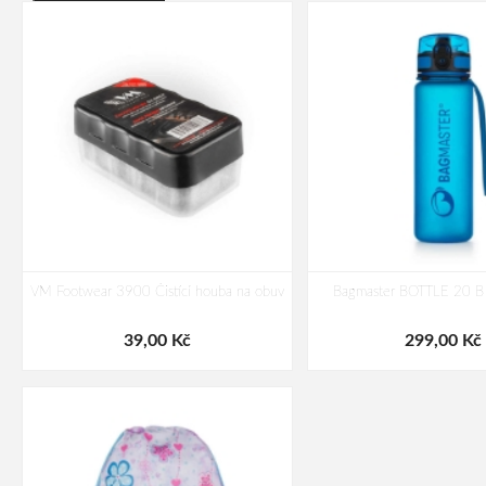
VM Footwear 3900 Čistící houba na obuv
Bagmaster BOTTLE 20 B 
39,00 Kč
299,00 Kč