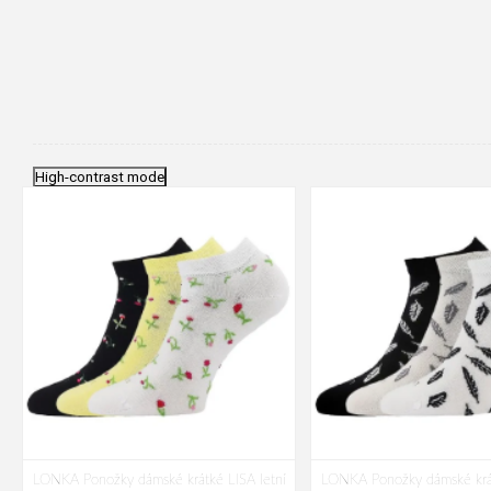
High-contrast mode
LONKA Ponožky dámské krátké LISA letní
LONKA Ponožky dámské krát