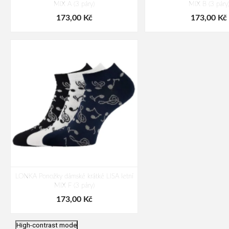
MIX A (3 páry)
MIX B (3 páry
173,00 Kč
173,00 Kč
LONKA Ponožky dámské krátké LISA letní
MIX F (3 páry)
173,00 Kč
High-contrast mode