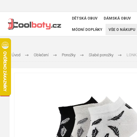
DĚTSKÁ OBUV
DÁMSKÁ OBUV
MÓDNÍ DOPLŇKY
VŠE O NÁKUPU
Úvod
Oblečení
Ponožky
Slabé ponožky
LONKA