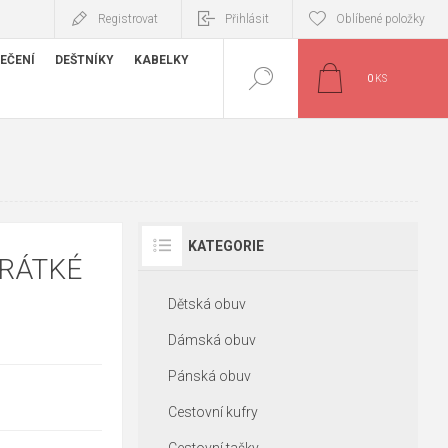
Registrovat
Přihlásit
Oblíbené položky
EČENÍ
DEŠTNÍKY
KABELKY
0
KS
KATEGORIE
RÁTKÉ
Dětská obuv
Dámská obuv
Pánská obuv
Cestovní kufry