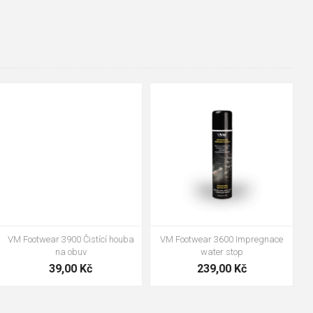
48
37
36
38
39
40
41
42
43
44
45
46
47
VM Footwear 3600 Impregnace
Bennon ABSORBA XTR ESD vložka
water stop
239,00 Kč
99,00 Kč