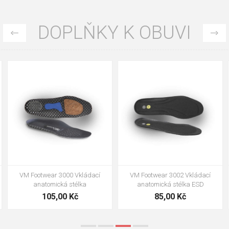
DOPLŇKY K OBUVI
35
36
37
39
40
43
47
48
VM Footwear 3002 Vkládací
VM Footwear 3900 Čistící houba
anatomická stélka ESD
na obuv
85,00 Kč
39,00 Kč