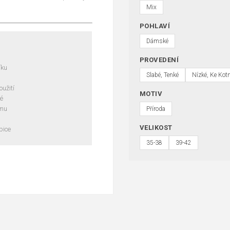
Mix
POHLAVÍ
Dámské
PROVEDENÍ
íku
Slabé, Tenké
Nízké, Ke Kot
užití
MOTIV
né
emu
Příroda
VELIKOST
pice
35-38
39-42