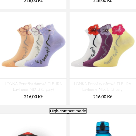
216,00 Kč
216,00 Kč
LONKA Ponožky dámské FLEURA
LONKA Ponožky dámské FLEURA
bavlněné MIX B (3 páry)
bavlněné MIX C (3 páry)
216,00 Kč
216,00 Kč
High-contrast mode