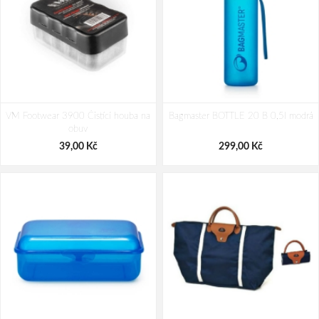
LONKA Ponožky dámské krátké
LONKA Ponožky dámské krátké
VM Footwear 3900 Čistící houba na
bavlněné FAXI mix A (3 páry)
Bagmaster BOTTLE 20 B 0,5l modrá
bavlněné FAXI mix B (3 páry)
obuv
210,00 Kč
210,00 Kč
39,00 Kč
299,00 Kč