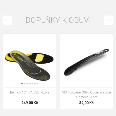
DOPLŇKY K OBUVI
VM Footwear 3009 Vkládací stélka
VM Footwear 3102 Tkaničky
ploché
124,00 Kč
18,70 Kč