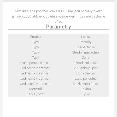
Dámské slabé ponožky Lonka® FLEURA jsou ponožky z velmi
jemného, 200 jehlového úpletu z vysoce kvalitní česané bavlněné
příze.
Parametry
Značky
Lonka
Typy
Ponožky
Typy
Slabé, tenké
Typy
Střední, nad kotník
Typy
Ženy
Druh sportu / činnosti
každodenní použití
Jedinečné vlastnosti
200 jehlový úplet
Jedinečné vlastnosti
stop otlakům
Jedinečné vlastnosti
extra pohodlné
Jedinečné vlastnosti
řetízkovaná špice
Materiál
Bavlna
Barva / vzor
Kytky