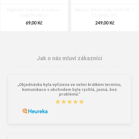
Bagmaster Krabička na svačinu -
Nákupní skládací taška Dielle BS-3-
modrá Modrá 1 l
05 modrá 30 L
69,00 Kč
249,00 Kč
Jak o nás mluví zákazníci
„Objednávka byla vyřízena ve velmi krátkém termínu,
komunikace s obchodem byla rychlá, jasná, bez
problémů.“
★★★★★
★★★★★
Granite 5 21747-19 Sluneční brýle
Bagmaster SÁČEK PRIM 22 A školní
na přezůvky / tělocvik - medvídek
Růžová 1.2 l
381,00 Kč
59,00 Kč