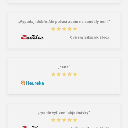
na přezůvky / tělocvik - medvídek
Růžová 1.2 l
381,00 Kč
59,00 Kč
„Vypadají dobře.Ale počasí zatím na sandály není.“
★★★★★
★★★★★
Ověřený zákazník Zboží
„cena“
★★★★★
★★★★★
„rychlé vyřízení objednávky“
★★★★★
★★★★★