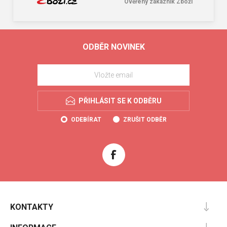
Ověřený zákazník Zboží
ODBĚR NOVINEK
PŘIHLÁSIT SE K ODBĚRU
ODEBÍRAT
ZRUŠIT ODBĚR
KONTAKTY