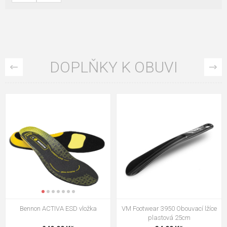
DOPLŇKY K OBUVI
VM Footwear 3009 Vkládací stélka
VM Footwear 3102 Tkaničky
ploché