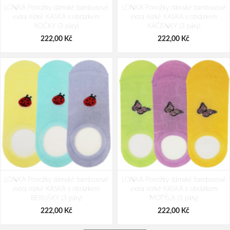
LONKA Ponožky dámské bambusové
LONKA Ponožky dámské bambusové
extra nízké KASKA s obrázkem
extra nízké KASKA s obrázkem
KOČKY (3 páry)
KAČENKY (3 páry)
222,00 Kč
222,00 Kč
LONKA Ponožky dámské bambusové
LONKA Ponožky dámské bambusové
extra nízké KASKA s obrázkem
extra nízké KASKA s obrázkem
BERUŠKY (3 páry)
MOTÝLA (3 páry)
222,00 Kč
222,00 Kč