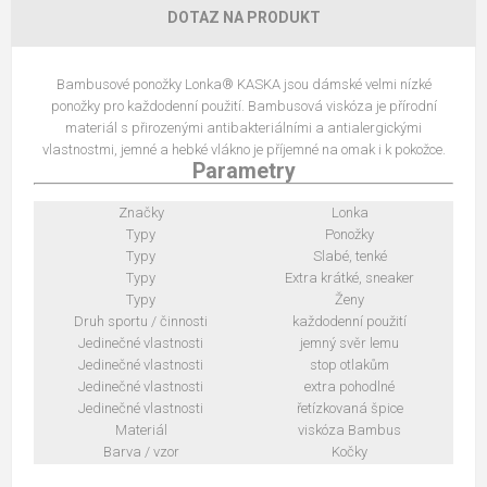
DOTAZ NA PRODUKT
Bambusové ponožky Lonka® KASKA jsou dámské velmi nízké
ponožky pro každodenní použití. Bambusová viskóza je přírodní
materiál s přirozenými antibakteriálními a antialergickými
vlastnostmi, jemné a hebké vlákno je příjemné na omak i k pokožce.
Parametry
Značky
Lonka
Typy
Ponožky
Typy
Slabé, tenké
Typy
Extra krátké, sneaker
Typy
Ženy
Druh sportu / činnosti
každodenní použití
Jedinečné vlastnosti
jemný svěr lemu
Jedinečné vlastnosti
stop otlakům
Jedinečné vlastnosti
extra pohodlné
Jedinečné vlastnosti
řetízkovaná špice
Materiál
viskóza Bambus
Barva / vzor
Kočky