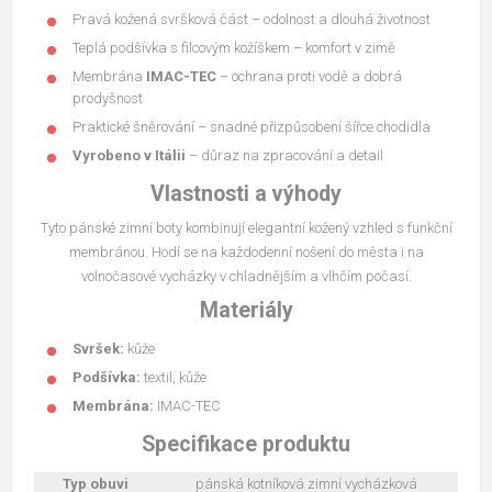
Pravá kožená svršková část – odolnost a dlouhá životnost
Teplá podšívka s filcovým kožíškem – komfort v zimě
Membrána
IMAC-TEC
– ochrana proti vodě a dobrá
prodyšnost
Praktické šněrování – snadné přizpůsobení šířce chodidla
Vyrobeno v Itálii
– důraz na zpracování a detail
Vlastnosti a výhody
Tyto pánské zimní boty kombinují elegantní kožený vzhled s funkční
membránou. Hodí se na každodenní nošení do města i na
volnočasové vycházky v chladnějším a vlhčím počasí.
Materiály
Svršek:
kůže
Podšívka:
textil, kůže
Membrána:
IMAC-TEC
Specifikace produktu
Typ obuvi
pánská kotníková zimní vycházková