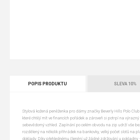
POPIS PRODUKTU
SLEVA 10%
Stylová kožená peněženka pro dámy
značky Beverly Hills Polo Club
které chtějí mít ve financích pořádek a zároveň si potrpí na výra
sebevědomý vzhled. Zapínání po celém obvodu na zip udrží vše bezpeč
rozdělený na několik přihrádek na bankovky, velký počet slotů na 
doklady. Díky přehlednému členění už žádné zdržování u pokladny 