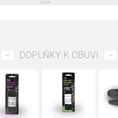
15,7 cm
DOPLŇKY K OBUVI
35
36
37
39
40
43
47
48