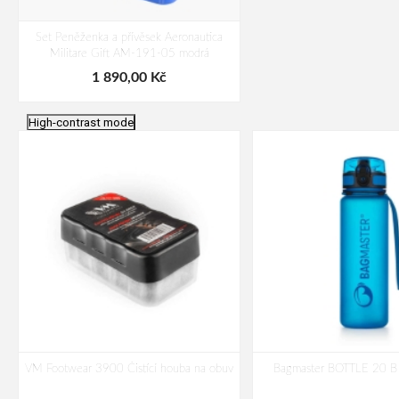
Set Peněženka a přívěsek Aeronautica
Militare Gift AM-191-05 modrá
1 890,00 Kč
High-contrast mode
VM Footwear 3900 Čistící houba na obuv
Bagmaster BOTTLE 20 B 