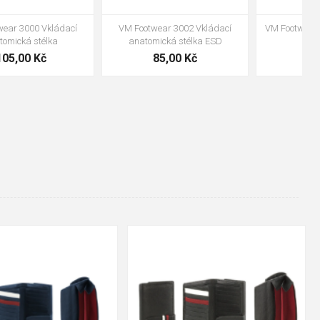
VM Footwear 3600 Impregnace
Bennon ABSORBA XTR ESD vložka
water stop
239,00 Kč
99,00 Kč