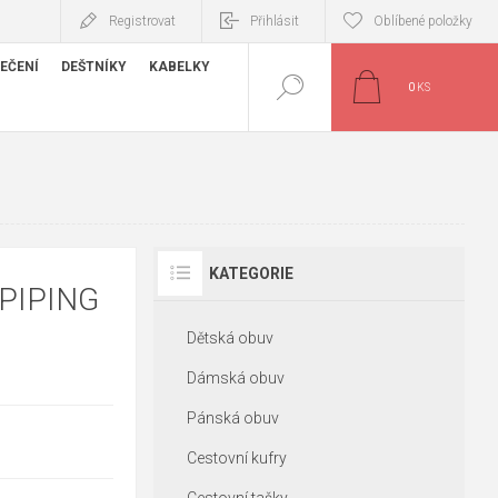
Registrovat
Přihlásit
Oblíbené položky
EČENÍ
DEŠTNÍKY
KABELKY
0
KS
KATEGORIE
PIPING
Dětská obuv
Dámská obuv
Pánská obuv
Cestovní kufry