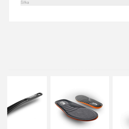
Šířka
90cm
125cm
155cm
35
36
37
38
39
40
41
42
43
44
45
46
47
48