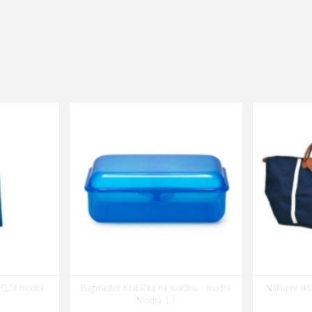
0,5l modrá
Bagmaster Krabička na svačinu - modrá
Nákupní skl
Modrá 1 l