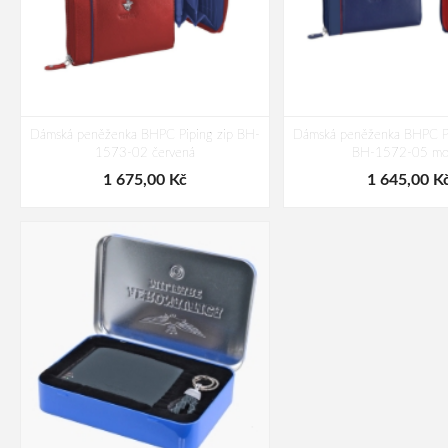
Dámská peněženka BHPC Piping zip BH-
Dámská peněženka BHPC Pi
1573-02 červená
BH-1572-05 mo
1 675,00 Kč
1 645,00 K