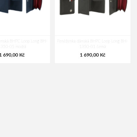
ámská BHPC Loop Long BH-
Peněženka dámská BHPC Loop Long BH-
1350-05 modrá
1350-01 černá
1 690,00 Kč
1 690,00 Kč