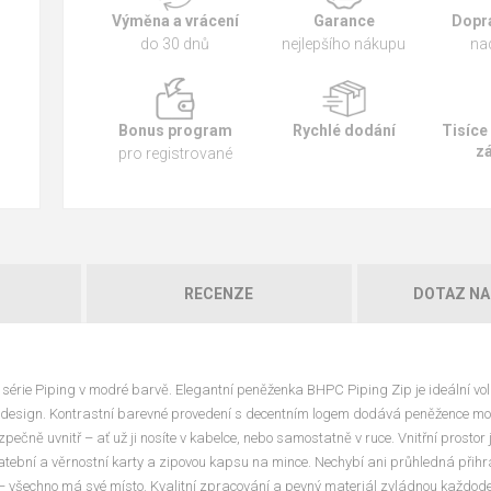
Výměna a vrácení
Garance
Dopr
do 30 dnů
nejlepšího nákupu
na
Bonus program
Rychlé dodání
Tisíce
z
pro registrované
RECENZE
DOTAZ NA
série Piping v modré barvě. Elegantní peněženka BHPC Piping Zip je ideální vol
zný design. Kontrastní barevné provedení s decentním logem dodává peněžence mo
ně uvnitř – ať už ji nosíte v kabelce, nebo samostatně v ruce. Vnitřní prostor j
platební a věrnostní karty a zipovou kapsu na mince. Nechybí ani průhledná přih
– všechno má své místo. Kvalitní zpracování a pevný materiál zvládnou každode