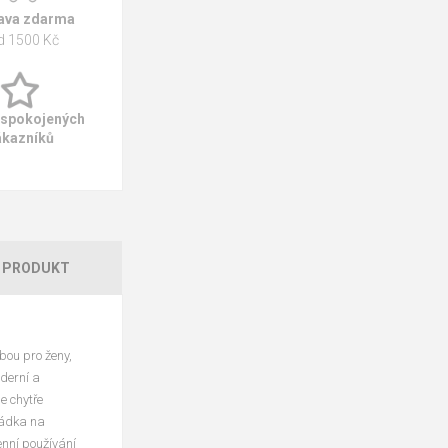
ava zdarma
d 1500 Kč
 spokojených
ákazníků
 PRODUKT
bou pro ženy,
derní a
e chytře
rádka na
nní používání