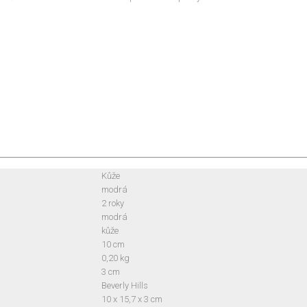
Kůže
modrá
2 roky
modrá
kůže
10 cm
0,20 kg
3 cm
Beverly Hills
10 x 15,7 x 3 cm