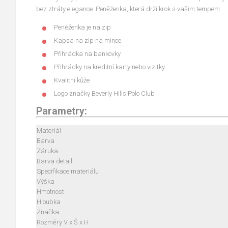
bez ztráty elegance. Peněženka, která drží krok s vaším tempem.
Peněženka je na zip
Kapsa na zip na mince
Přihrádka na bankovky
Přihrádky na kreditní karty nebo vizitky
Kvalitní kůže
Logo
značky Beverly Hills Polo Club
Parametry:
Materiál
Barva
Záruka
Barva detail
Specifikace materiálu
Výška
Hmotnost
Hloubka
Značka
Rozměry V x Š x H