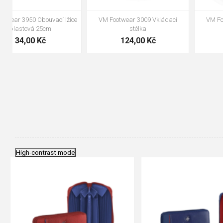
VM Footwear 3100 Tkaničky
VM Footwear 3000 Vkládací
kulaté
anatomická stélka
19,70 Kč
105,00 Kč
High-contrast mode