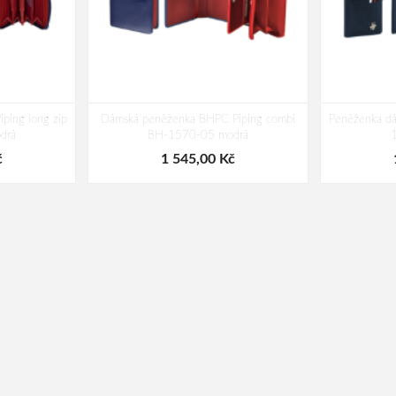
ping long zip
Dámská peněženka BHPC Piping combi
Peněženka d
drá
BH-1570-05 modrá
č
1 545,00 Kč