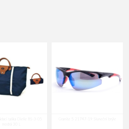
ádací taška Dielle BS-3-05
Granite 5 21747-19 Sluneční brýle
modrá 30 L