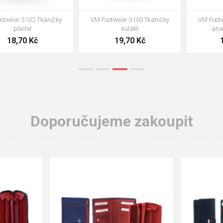
VM Footwear 3002 Vkládací
VM Footwear 3900 Čistící houba
anatomická stélka ESD
na obuv
85,00 Kč
39,00 Kč
Doporučujeme zakoupit