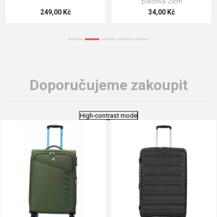
ploché
124,00 Kč
18,70 Kč
Doporučujeme zakoupit
High-contrast mode