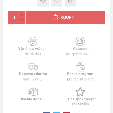
KOUPIT
Výměna a vrácení
Garance
do 30 dnů
nejlepšího nákupu
Doprava zdarma
Bonus program
nad 1500 Kč
pro registrované
Rychlé dodání
Tisíce spokojených
zákazníků