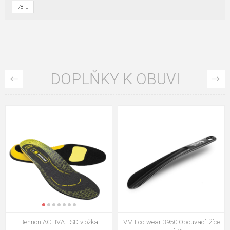
78 L
DOPLŇKY K OBUVI
VM Footwear 3009 Vkládací stélka
VM Footwear 3102 Tkaničky