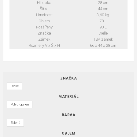
Hloubka
28 cm
Šířka
44 cm
Hmotnost
3,60 kg
Objem
78 L
Rozšířený
90 L
Značka
Dielle
Zámek
TSA zámek
Rozměry V x Š x H
66 x 44 x 28 cm
ZNAČKA
Dielle
MATERIÁL
Polypropylen
BARVA
Zelená
OBJEM