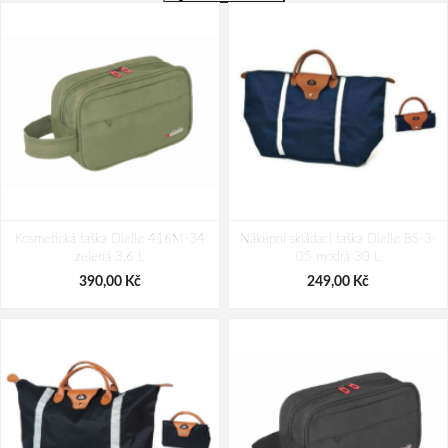
Cestovní kufr Dielle 4W M PP 100-
Cestovní kufr Dielle 4W M 130-60-
Kosmetická taška Dielle 416M-34
66-05 modrá 78 L
Nákupní skládací taška Dielle BS-3-
37 Žlutá 73 L
zelená 3,6 L
05 modrá 30 L
2 190,00 Kč
1 990,00 Kč
390,00 Kč
249,00 Kč