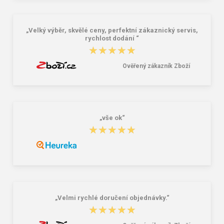
390,00 Kč
249,00 Kč
„Velký výběr, skvělé ceny, perfektní zákaznický servis,
rychlost dodání “
★★★★★
★★★★★
Ověřený zákazník Zboží
„vše ok“
★★★★★
★★★★★
„Velmi rychlé doručení objednávky.“
★★★★★
★★★★★