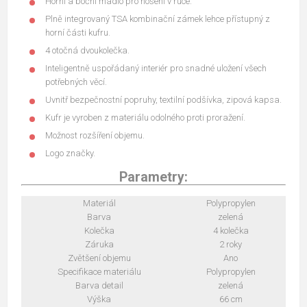
Horní a boční madlo pro nošení v ruce.
Plně integrovaný TSA kombinační zámek lehce přístupný z
horní části kufru.
4 otočná dvoukolečka.
Inteligentně uspořádaný interiér pro snadné uložení všech
potřebných věcí.
Uvnitř bezpečnostní popruhy, textilní podšívka, zipová kapsa.
Kufr je vyroben z materiálu odolného proti proražení.
Možnost rozšíření objemu.
Logo značky.
Parametry:
Materiál
Polypropylen
Barva
zelená
Kolečka
4 kolečka
Záruka
2 roky
Zvětšení objemu
Ano
Specifikace materiálu
Polypropylen
Barva detail
zelená
Výška
66 cm