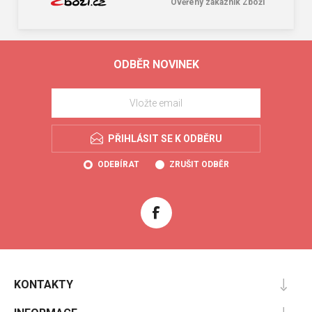
Ověřený zákazník Zboží
ODBĚR NOVINEK
PŘIHLÁSIT SE K ODBĚRU
ODEBÍRAT
ZRUŠIT ODBĚR
KONTAKTY