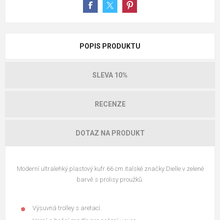
POPIS PRODUKTU
SLEVA 10%
RECENZE
DOTAZ NA PRODUKT
Moderní ultralehký plastový kufr 66 cm italské značky Dielle v zelené
barvě s prolisy proužků.
Výsuvná trolley s aretací.