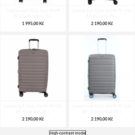
Cestovní kufr Dielle Race 4W M
Cestovní kufr Dielle 4W M PP 100-
30-67-33 zelená 76 L
66-01 černá 78 L
1 995,00 Kč
2 190,00 Kč
Cestovní kufr Dielle 4W M PP 100-
Cestovní kufr Dielle 4W M PP 100-
66-60 béžová 78 L
66-23 antracitová 78 L
2 190,00 Kč
2 190,00 Kč
High-contrast mode