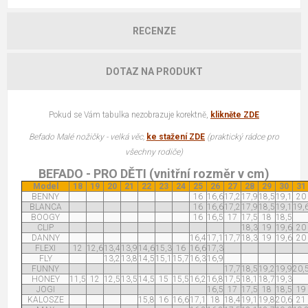
RECENZE
DOTAZ NA PRODUKT
Pokud se Vám tabulka nezobrazuje korektně,
klikněte ZDE
Befado Malé nožičky - velká věc,
ke stažení ZDE
(praktický rádce pro
všechny rodiče)
BEFADO - PRO DĚTI (vnitřní rozměr v cm)
Model
18
19
20
21
22
23
24
25
26
27
28
29
30
31
BENNY
16
16,6
17,2
17,9
18,5
19,1
20
BLANCA
16
16,6
17,2
17,9
18,5
19,1
19,
BOOGY
16
16,5
17
17,5
18
18,5
CLIP
18,3
19
19,6
20
DANNY
16,4
17,1
17,7
18,3
19
19,6
20
FLEXI
12
12,6
13,4
13,9
14,6
15,3
16
16,6
17,3
FLY
13,2
13,8
14,5
15,1
15,7
16,3
16,9
FUNNY
17,7
18,5
19,2
19,9
20,
HONEY
11,5
12
12,5
13,5
14,5
15
15,5
16,2
16,8
17,5
18,1
18,7
19,3
JOGI
16,5
17
17,5
18
18,5
19
KALOSZE
15,8
16
16,6
17,1
18
18,4
19,1
19,8
20,6
21