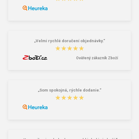
pantofle modré
pantofle černé
177,00 Kč
391,00 Kč
„Velmi rychlé doručení objednávky.“
★★★★★
★★★★★
Ověřený zákazník Zboží
„Som spokojná, rýchle dodanie.“
★★★★★
★★★★★