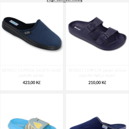
BEFADO 254D165 dámské
BEFADO 254D164 dámské
BEFADO 132M006 DrORTO modré
pantofle Viki korek
BEFADO 159M134 pánské pěnové
pantofle Viki korek
pantofle pánské
pantofle INBLU modré
354,00 Kč
354,00 Kč
423,00 Kč
210,00 Kč