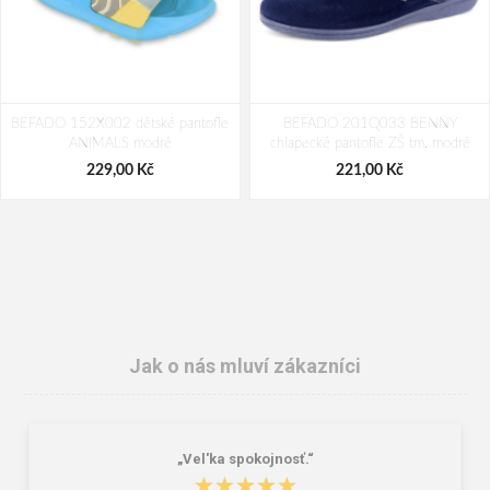
BEFADO 152X002 dětské pantofle
BEFADO 201Q033 BENNY
ANIMALS modré
chlapecké pantofle ZŠ tm. modré
229,00 Kč
221,00 Kč
Jak o nás mluví zákazníci
„Vel'ka spokojnosť.“
Demar JAVA 4742 D Pánské
BEFADO 158M026 pánské kožené
★★★★★
★★★★★