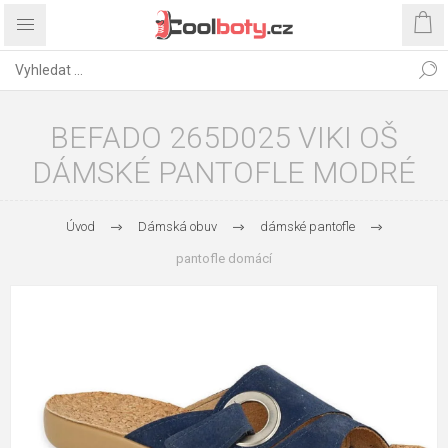
BEFADO 265D025 VIKI OŠ
DÁMSKÉ PANTOFLE MODRÉ
Úvod
Dámská obuv
dámské pantofle
pantofle domácí