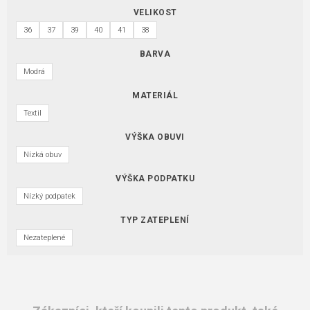
VELIKOST
36
37
39
40
41
38
BARVA
Modrá
MATERIÁL
Textil
VÝŠKA OBUVI
Nízká obuv
VÝŠKA PODPATKU
Nízký podpatek
TYP ZATEPLENÍ
Nezateplené