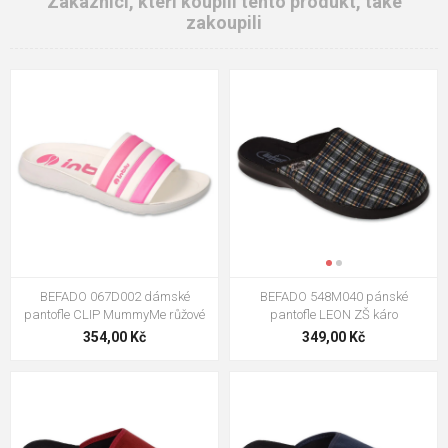
Zákazníci, kteří koupili tento produkt, také
zakoupili
BEFADO 067D002 dámské
BEFADO 548M040 pánské
pantofle CLIP MummyMe růžové
pantofle LEON ZŠ káro
354,00 Kč
349,00 Kč