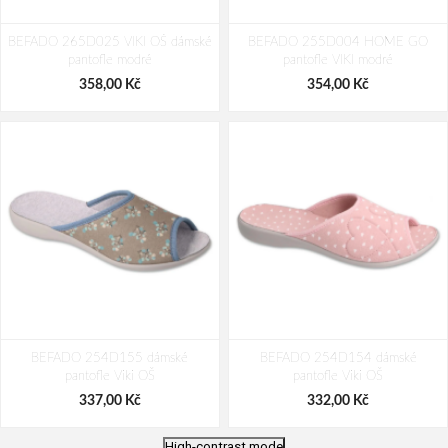
BEFADO 265D025 VIKI OŠ dámské
BEFADO 255D004 HOME GO
pantofle modré
pantofle VIKI modré
358,00 Kč
354,00 Kč
BEFADO 254D155 dámské
BEFADO 254D154 dámské
pantofle Viki OŠ
pantofle Viki OŠ
337,00 Kč
332,00 Kč
High-contrast mode