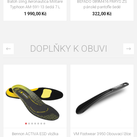
Batoh sling Aeronautica Militare
BEFADO 089M416 PARYS ZŠ
Typhoon AM-591-13 šedá 7 L
pánské pantofle šedé
1 990,00 Kč
322,00 Kč
DOPLŇKY K OBUVI
Bennon ACTIVA ESD vložka
VM Footwear 3950 Obouvací lžíce