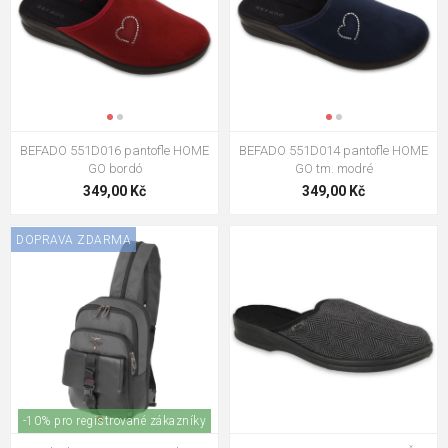
BEFADO 551D016 pantofle HOME
BEFADO 551D014 pantofle HOME
GO bordó
GO tm. modré
349,00 Kč
349,00 Kč
DOPRAVA ZDARMA
-10% pro registrované zákazníky