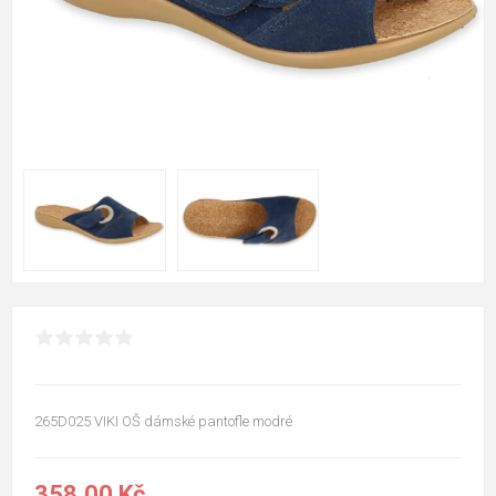
265D025 VIKI OŠ dámské pantofle modré
358,00 Kč