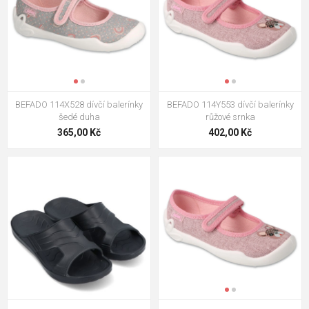
BEFADO 114X528 dívčí balerínky
BEFADO 114Y553 dívčí balerínky
šedé duha
růžové srnka
365,00 Kč
402,00 Kč