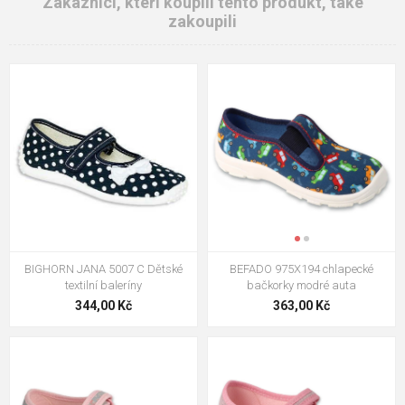
Zákazníci, kteří koupili tento produkt, také
zakoupili
BIGHORN JANA 5007 C Dětské
BEFADO 975X194 chlapecké
textilní baleríny
bačkorky modré auta
344,00 Kč
363,00 Kč