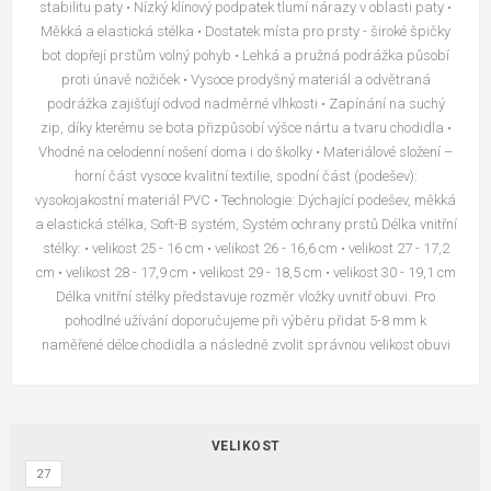
stabilitu paty • Nízký klínový podpatek tlumí nárazy v oblasti paty •
Měkká a elastická stélka • Dostatek místa pro prsty - široké špičky
bot dopřejí prstům volný pohyb • Lehká a pružná podrážka působí
proti únavě nožiček • Vysoce prodyšný materiál a odvětraná
podrážka zajišťují odvod nadměrné vlhkosti • Zapínání na suchý
zip, díky kterému se bota přizpůsobí výšce nártu a tvaru chodidla •
Vhodné na celodenní nošení doma i do školky • Materiálové složení –
horní část vysoce kvalitní textilie, spodní část (podešev):
vysokojakostní materiál PVC • Technologie: Dýchající podešev, měkká
a elastická stélka, Soft-B systém, Systém ochrany prstů Délka vnitřní
stélky: • velikost 25 - 16 cm • velikost 26 - 16,6 cm • velikost 27 - 17,2
cm • velikost 28 - 17,9 cm • velikost 29 - 18,5 cm • velikost 30 - 19,1 cm
Délka vnitřní stélky představuje rozměr vložky uvnitř obuvi. Pro
pohodlné užívání doporučujeme při výběru přidat 5-8 mm k
naměřené délce chodidla a následně zvolit správnou velikost obuvi
VELIKOST
27