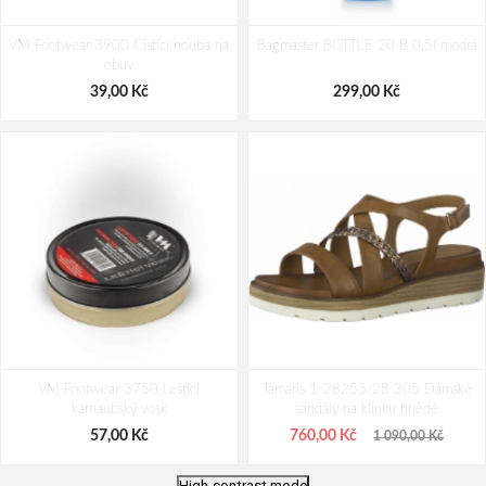
VM Footwear 3900 Čistící houba na
Bagmaster BOTTLE 20 B 0,5l modrá
obuv
39,00 Kč
299,00 Kč
VM Footwear 3750 Leštící
Tamaris 1-28255-28 305 Dámské
karnaubský vosk
sandály na klínku hnědé
57,00 Kč
760,00 Kč
1 090,00 Kč
High-contrast mode