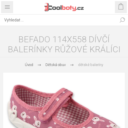
BEFADO 114X558 DÍVČÍ
BALERÍNKY RŮŽOVÉ KRÁLÍCI
Úvod
Dětská obuv
dětské baleríny