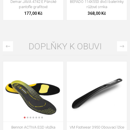
Demar JAVA 4742 E Pánské
BEFADO 114X553 dívčí balerínky
pantofle grafitové
růžové srnka
177,00 Kč
368,00 Kč
DOPLŇKY K OBUVI
Bennon ACTIVA ESD vložka
VM Footwear 3950 Obouvací lžíce