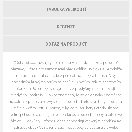
TABULKA VELIKOSTÍ
RECENZE
DOTAZ NA PRODUKT
Dýchající podrážka, systém ochrany chodidel Lehké a pohodlné
přezůvky určené pro samostatné předškoláky. Holčička si je dokáže
nasadit i sundat sama bez pomoci maminky a tatínka. Díky
nápaditým hravým vzorům se hodí jak k šatům, tak ke sportovním
šortkám. Balerínky jsou vyrobeny z prodyšných tkanin. Mají
prodyšnou podrážku. To vše znamená, že se v nich nohy nadměrně
nepotí, což přispívá ke zvýšenému pohodlí dítěte. Uvnitř byla použita
měkká vložka Soft-B System, díky které jsou boty Befado Blanca
velmi pohodlné a starají se o nožičku po celou dobu pobytu dítěte ve
školce. • Bačkůrky Befado Blanca odpovídají veškerým nárokům na
zdravou obuv • Vyztužená zadní část boty se postará o skvělou