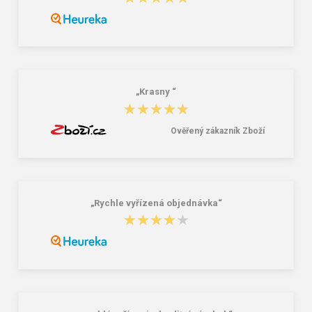
na přezůvky / tělocvik - medvídek
Růžová 1.2 l
381,00 Kč
59,00 Kč
„Krasny “
★★★★★
★★★★★
Ověřený zákazník Zboží
„Rychle vyřízená objednávka“
★★★★★
★★★★★