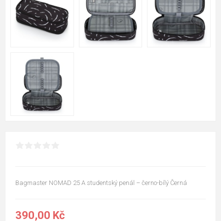
Bagmaster NOMAD 25 A studentský penál – černo-bílý Černá
390,00 Kč