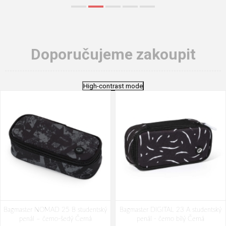
Doporučujeme zakoupit
High-contrast mode
Bagmaster NOMAD 25 B studentský
Bagmaster DIGITAL 23 A studentský
penál – černo-šedý Černá
penál - černo bílý Černá