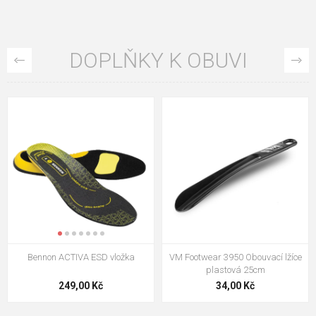
DOPLŇKY K OBUVI
VM Footwear 3009 Vkládací stélka
VM Footwear 3102 Tkaničky
ploché
124,00 Kč
18,70 Kč