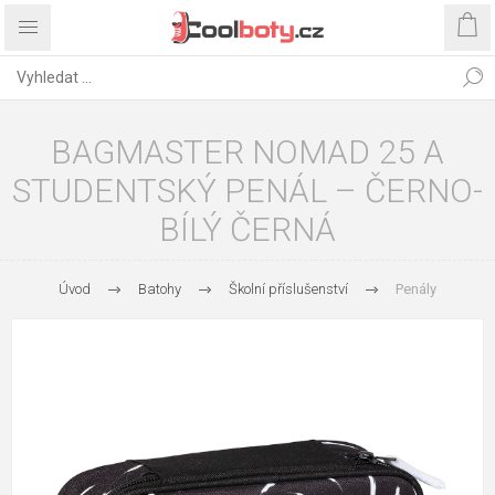
BAGMASTER NOMAD 25 A
STUDENTSKÝ PENÁL – ČERNO-
BÍLÝ ČERNÁ
Úvod
Batohy
Školní příslušenství
Penály