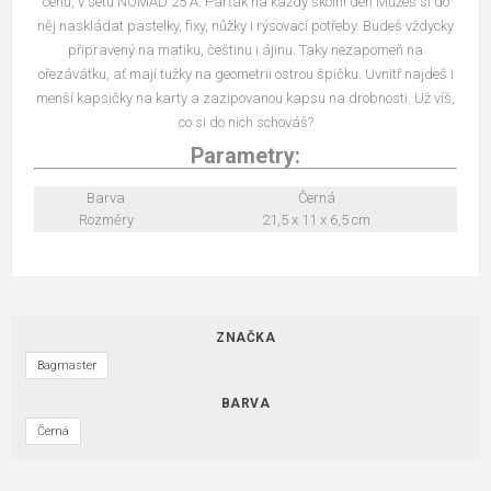
cenu, v setu NOMAD 25 A. Parťák na každý školní den Můžeš si do
něj naskládat pastelky, fixy, nůžky i rýsovací potřeby. Budeš vždycky
připravený na matiku, češtinu i ájinu. Taky nezapomeň na
ořezávátku, ať mají tužky na geometrii ostrou špičku. Uvnitř najdeš i
menší kapsičky na karty a zazipovanou kapsu na drobnosti. Už víš,
co si do nich schováš?
Parametry:
Barva
Černá
Rozměry
21,5 x 11 x 6,5 cm
ZNAČKA
Bagmaster
BARVA
Černá