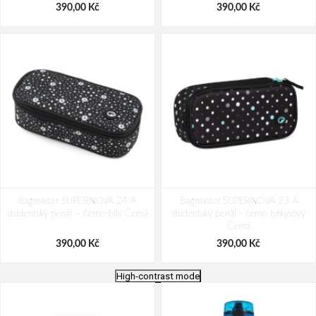
390,00 Kč
390,00 Kč
Bagmaster SUPERNOVA 24 A
Bagmaster SUPERNOVA 23 A
studentský penál – černo-bílý Černá
studentský penál - černo tyrkysový
Černá
390,00 Kč
390,00 Kč
High-contrast mode