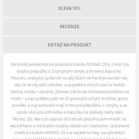
SLEVA 10%
RECENZE
DOTAZ NA PRODUKT
Černo-bílé jednokomorové pouzdro k batohu NOMAD 25 A. Uvnitř má
dvojitou přepážku s 20 pružnými úchyty a tři menší kapsičky.
Pouzdro, nezbytný společník na celý školní rok Penál je navržen tak,
aby se do něj vešlo všechno, co je potřeba mít při ruce na hodině
češtiny, matiky i výtvarky. Zároveň zde bude mít každá pomůcka své
místo – psací potřeby patří do 20 gumových úchytů, kružítka, gumy,
pravítko a zvýrazňovače mají místo pod přepážkou s úchytky a ze
spodu víka jsou přihrádka a kapsičky na doklady, karty nebo
fleshky. Zip, který po zapnutí drží obsah pouzdra pohromadě, se
nezadrhává a má kvalitní zoubky odolné vůči ulamování. Je barevně
sladěný k batohu NOMAD 25 A a najdete ho taky, za výhodnější