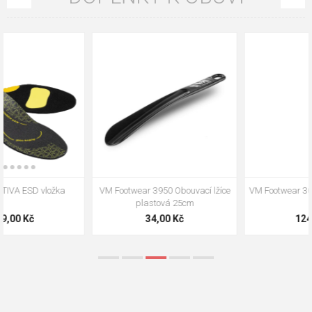
VM Footwear 3009 Vkládací stélka
VM Footwear 3102 Tkaničky
ploché
124,00 Kč
18,70 Kč