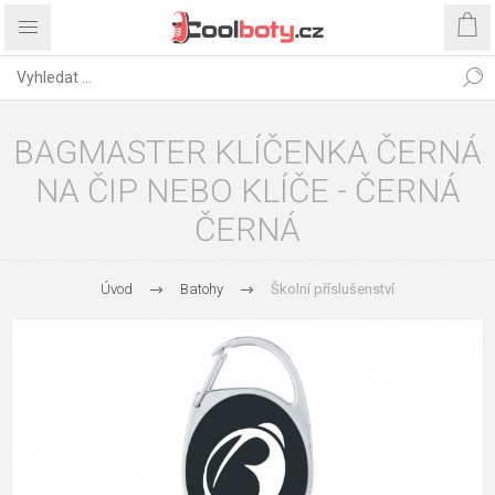
BAGMASTER KLÍČENKA ČERNÁ
NA ČIP NEBO KLÍČE - ČERNÁ
ČERNÁ
Úvod
Batohy
Školní příslušenství