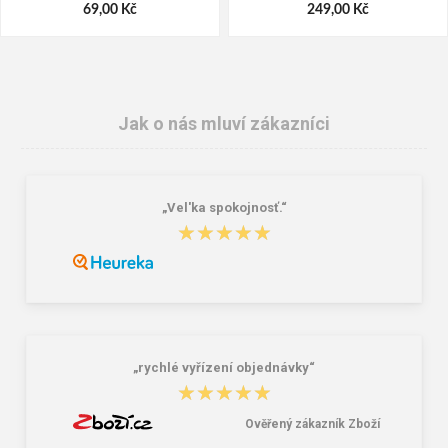
69,00 Kč
249,00 Kč
Jak o nás mluví zákazníci
„Vel'ka spokojnosť.“
★★★★★
★★★★★
Granite 5 21747-19 Sluneční brýle
Bagmaster SÁČEK PRIM 22 A školní
na přezůvky / tělocvik - medvídek
Růžová 1.2 l
381,00 Kč
59,00 Kč
„rychlé vyřízení objednávky“
★★★★★
★★★★★
Ověřený zákazník Zboží