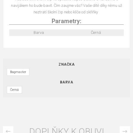
navijákem ho bude bavit. Čím zaujme vás? Vaše dítě díky němu už
neztratí školní čip nebo klíče od skříňky
Parametry:
Barva
Černá
ZNAČKA
Bagmaster
BARVA
Černá
DOPLŇKY K OBUVI