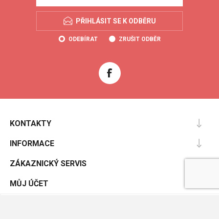
PŘIHLÁSIT SE K ODBĚRU
ODEBÍRAT
ZRUŠIT ODBĚR
KONTAKTY
INFORMACE
ZÁKAZNICKÝ SERVIS
MŮJ ÚČET
Powered by
nopCommerce
Designed by
Nop-Templates.com