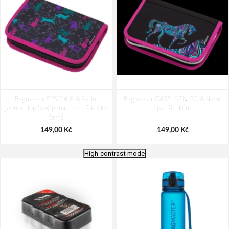
Bagmaster EPSON 8 A školní
Bagmaster CASE GEN 20 A školní
jednochlopňový penál - černá kočka
penál - kůň
černá
149,00 Kč
149,00 Kč
High-contrast mode