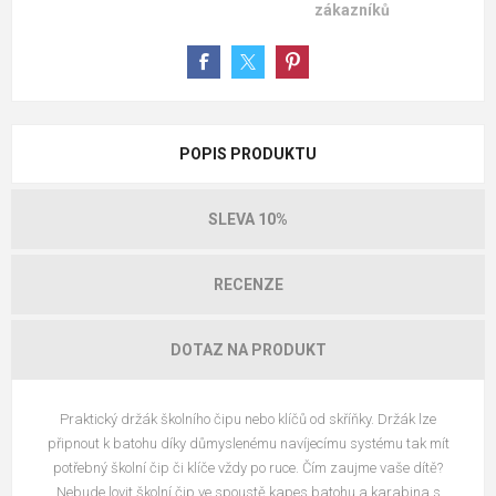
zákazníků
POPIS PRODUKTU
SLEVA 10%
RECENZE
DOTAZ NA PRODUKT
Praktický držák školního čipu nebo klíčů od skříňky. Držák lze
připnout k batohu díky důmyslenému navíjecímu systému tak mít
potřebný školní čip či klíče vždy po ruce. Čím zaujme vaše dítě?
Nebude lovit školní čip ve spoustě kapes batohu a karabina s