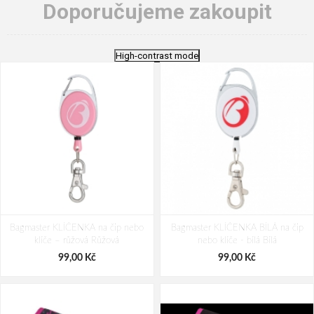
Doporučujeme zakoupit
High-contrast mode
Bagmaster KLÍČENKA na čip nebo
Bagmaster KLÍČENKA BÍLÁ na čip
klíče – růžová Růžová
nebo klíče - bílá Bílá
99,00 Kč
99,00 Kč