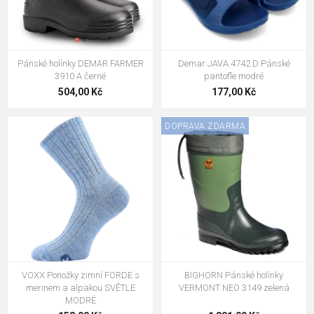
Pánské holínky DEMAR FARMER
Demar JAVA 4742 D Pánské
3910 A černé
pantofle modré
504,00 Kč
177,00 Kč
DOPRAVA ZDARMA
VOXX Ponožky zimní FORDE s
BIGHORN Pánské holínky
merinem a alpakou SVĚTLE
VERMONT NEO 3149 zelená
MODRÉ