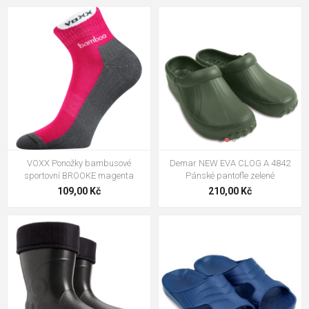
VOXX Ponožky bambusové
Demar NEW EVA CLOG A 4842
sportovní BROOKE magenta
Pánské pantofle zelené
109,00 Kč
210,00 Kč