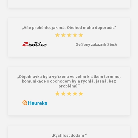
381,00 Kč
59,00 Kč
„Vše proběhlo, jak má. Obchod mohu doporučit.“
★★★★★
★★★★★
Ověřený zákazník Zboží
„Objednávka byla vyřízena ve velmi krátkém termínu,
komunikace s obchodem byla rychlá, jasná, bez
problémů.“
★★★★★
★★★★★
„Rychlost dodání “