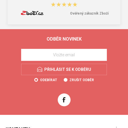
★★★★★
★★★★★
Ověřený zákazník Zboží
ODBĚR NOVINEK
PŘIHLÁSIT SE K ODBĚRU
ODEBÍRAT
ZRUŠIT ODBĚR