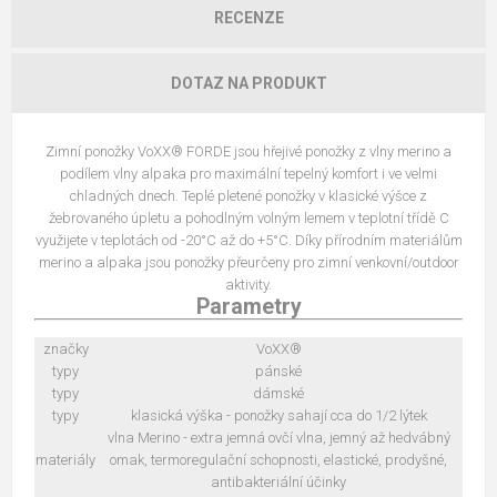
RECENZE
DOTAZ NA PRODUKT
Zimní ponožky VoXX® FORDE jsou hřejivé ponožky z vlny merino a
podílem vlny alpaka pro maximální tepelný komfort i ve velmi
chladných dnech. Teplé pletené ponožky v klasické výšce z
žebrovaného úpletu a pohodlným volným lemem v teplotní třídě C
využijete v teplotách od -20°C až do +5°C. Díky přírodním materiálům
merino a alpaka jsou ponožky přeurčeny pro zimní venkovní/outdoor
aktivity.
Parametry
značky
VoXX®
typy
pánské
typy
dámské
typy
klasická výška - ponožky sahají cca do 1/2 lýtek
vlna Merino - extra jemná ovčí vlna, jemný až hedvábný
materiály
omak, termoregulační schopnosti, elastické, prodyšné,
antibakteriální účinky