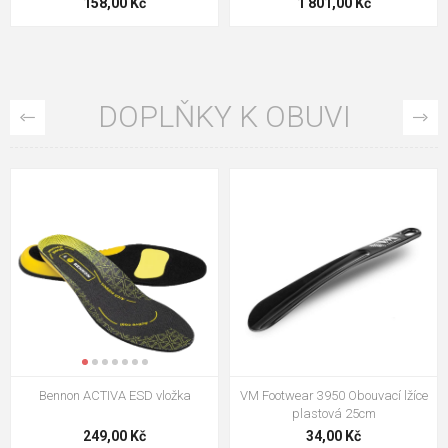
158,00 Kč
1 801,00 Kč
DOPLŇKY K OBUVI
Bennon ACTIVA ESD vložka
VM Footwear 3950 Obouvací lžíce
plastová 25cm
249,00 Kč
34,00 Kč