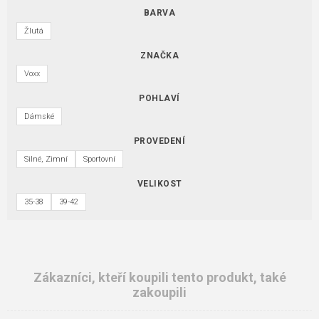
BARVA
Žlutá
ZNAČKA
Voxx
POHLAVÍ
Dámské
PROVEDENÍ
Silné, Zimní
Sportovní
VELIKOST
35-38
39-42
Zákazníci, kteří koupili tento produkt, také
zakoupili