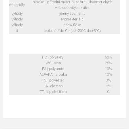
alpaka - přírodní materiál ze srsti jihoamerických
materiály
velbloudovitých zvířat
výhody
jemný svěr lemu
výhody
antibakteriální
výhody
snow flake
tt
teplotní třída C - (od -20°C do +5°C)
PC | polyakryl
50%
WO | vlna
25%
PA | polyamid
10%
ALPAKA | alpaka
10%
PL | polyester
3%
EA | elastan
2%
TT | teplotní třída
C