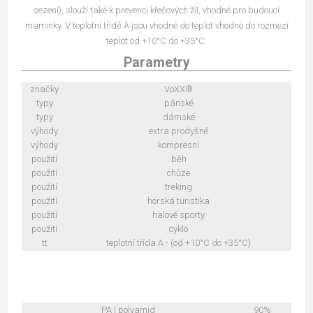
sezení), slouží také k prevenci křečových žil, vhodné pro budoucí
maminky. V teplotní třídě A jsou vhodné do teplot vhodné do rozmezí
teplot od +10°C do +35°C.
Parametry
značky
VoXX®
typy
pánské
typy
dámské
výhody
extra prodyšné
výhody
kompresní
použití
běh
použití
chůze
použití
treking
použití
horská turistika
použití
halové sporty
použití
cyklo
tt
teplotní třída A - (od +10°C do +35°C)
PA | polyamid
90%