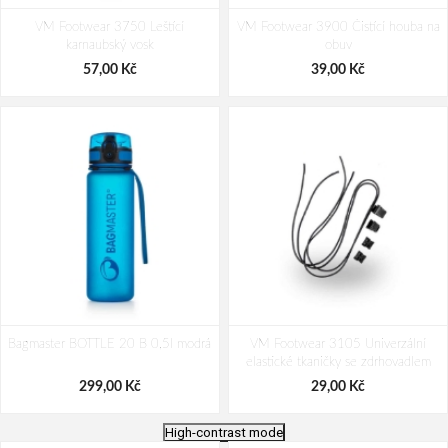
VM Footwear 3750 Leštící
VM Footwear 3900 Čistící houba na
karnaubský vosk
obuv
57,00 Kč
39,00 Kč
Bagmaster BOTTLE 20 B 0,5l modrá
VM Footwear 3105 Univerzální
elastické tkaničky se zdrhovadlem
299,00 Kč
29,00 Kč
High-contrast mode