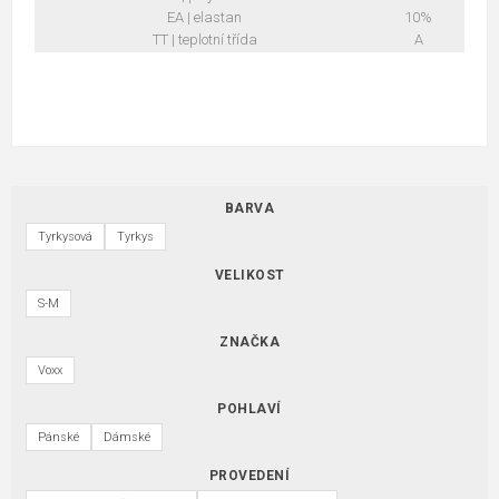
EA | elastan
10%
TT | teplotní třída
A
BARVA
Tyrkysová
Tyrkys
VELIKOST
S-M
ZNAČKA
Voxx
POHLAVÍ
Pánské
Dámské
PROVEDENÍ