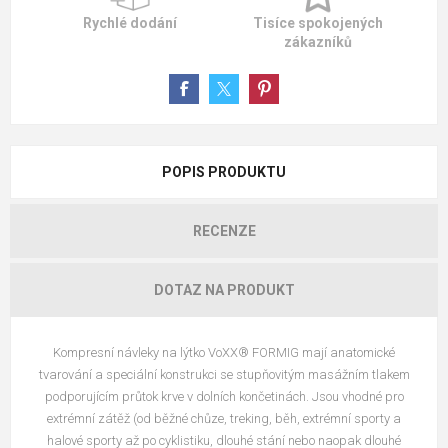
Rychlé dodání
Tisíce spokojených
zákazníků
POPIS PRODUKTU
RECENZE
DOTAZ NA PRODUKT
Kompresní návleky na lýtko VoXX® FORMIG mají anatomické
tvarování a speciální konstrukci se stupňovitým masážním tlakem
podporujícím průtok krve v dolních končetinách. Jsou vhodné pro
extrémní zátěž (od běžné chůze, treking, běh, extrémní sporty a
halové sporty až po cyklistiku, dlouhé stání nebo naopak dlouhé