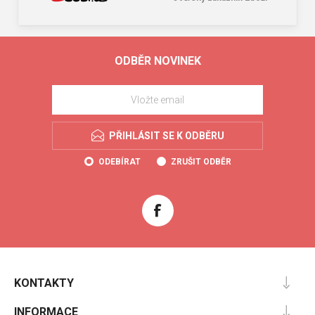
ODBĚR NOVINEK
PŘIHLÁSIT SE K ODBĚRU
ODEBÍRAT
ZRUŠIT ODBĚR
KONTAKTY
INFORMACE