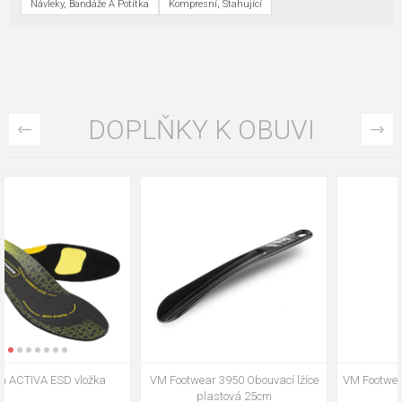
Návleky, Bandáže A Potítka
Kompresní, Stahující
DOPLŇKY K OBUVI
VM Footwear 3009 Vkládací stélka
VM Footwear 3102 Tkaničky
ploché