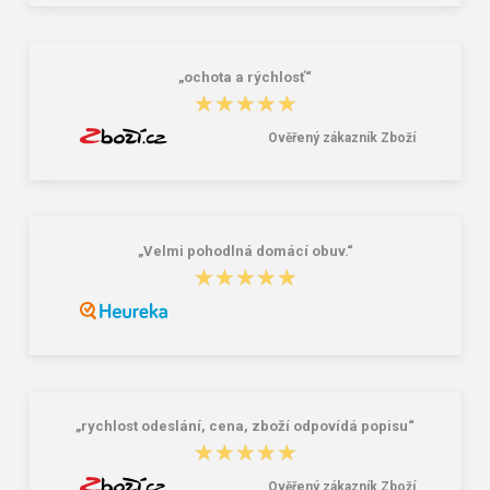
na přezůvky / tělocvik - medvídek
Růžová 1.2 l
381,00 Kč
59,00 Kč
„ochota a rýchlosť“
★★★★★
★★★★★
Ověřený zákazník Zboží
„Velmi pohodlná domácí obuv.“
★★★★★
★★★★★
„rychlost odeslání, cena, zboží odpovídá popisu“
★★★★★
★★★★★
Ověřený zákazník Zboží