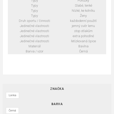
Typy
Ponožky
Typy
Slabé, tenké
Typy
Nízké, ke kotníku
Typy
Ženy
Druh sportu / činnosti
každodenní použití
Jedinečné vlastnosti
jemný svěr lemu
Jedinečné vlastnosti
stop otlakům
Jedinečné vlastnosti
extra pohodlné
Jedinečné vlastnosti
řetízkovaná špice
Materiál
Bavlna
Barva / vzor
Černá
ZNAČKA
Lonka
BARVA
Černá