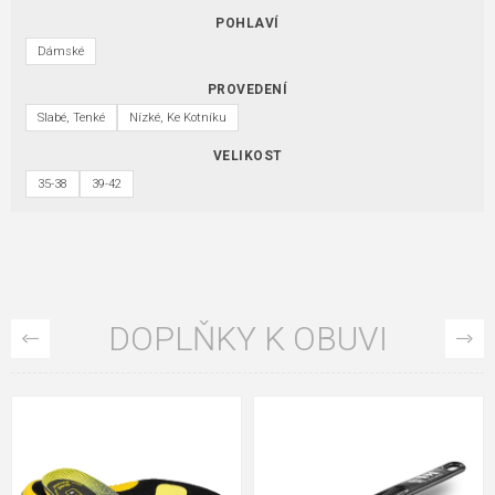
POHLAVÍ
Dámské
PROVEDENÍ
Slabé, Tenké
Nízké, Ke Kotníku
VELIKOST
35-38
39-42
DOPLŇKY K OBUVI