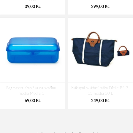
216,00 Kč
39,00 Kč
216,00 Kč
299,00 Kč
Bagmaster Krabička na svačinu -
Nákupní skládací taška Dielle BS-3-
modrá Modrá 1 l
05 modrá 30 L
69,00 Kč
249,00 Kč