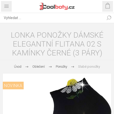
LONKA PONOŽKY DÁMSKÉ
ELEGANTNÍ FLITANA 02 S
KAMÍNKY ČERNÉ (3 PÁRY)
Úvod
Oblečení
Ponožky
Slabé ponožky
NOVINKA