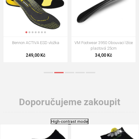
VM Footwear 3009 Vkládací stélka
VM Footwear 3102 Tkaničky
ploché
124,00 Kč
18,70 Kč
Doporučujeme zakoupit
High-contrast mode