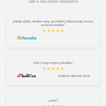
Jak o nás mluví zákazníci
„Velký výběr, skvělé ceny, perfektní zákaznický servis,
rychlost dodání“
★★★★★
★★★★★
Granite 5 21747-19 Sluneční brýle
Bagmaster SÁČEK PRIM 22 A školní
na přezůvky / tělocvik - medvídek
Růžová 1.2 l
381,00 Kč
59,00 Kč
„Vše v naprostým pořádku.“
★★★★★
★★★★★
Ověřený zákazník Zboží
„cena“