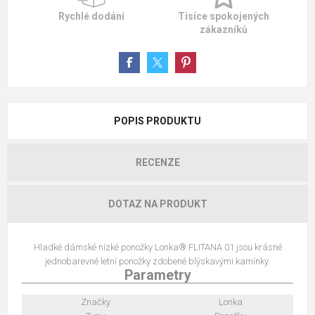
Rychlé dodání
Tisíce spokojených
zákazníků
POPIS PRODUKTU
RECENZE
DOTAZ NA PRODUKT
Hladké dámské nízké ponožky Lonka® FLITANA 01 jsou krásné
jednobarevné letní ponožky zdobené blýskavými kamínky.
Parametry
Značky
Lonka