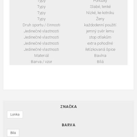
Typy
Ponožky
Typy
Slabé, tenké
Typy
Nízké, ke kotníku
Typy
Ženy
Druh sportu / činnosti
každodenní použití
Jedinečné vlastnosti
jemný svěr lemu
Jedinečné vlastnosti
stop otlakům
Jedinečné vlastnosti
extra pohodlné
Jedinečné vlastnosti
řetízkovaná špice
Materiál
Bavlna
Barva / vzor
Bílá
ZNAČKA
Lonka
BARVA
Bílá