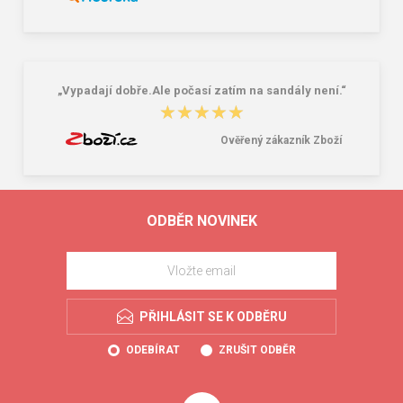
„Vypadají dobře.Ale počasí zatím na sandály není.“
★★★★★
★★★★★
Ověřený zákazník Zboží
ODBĚR NOVINEK
PŘIHLÁSIT SE K ODBĚRU
ODEBÍRAT
ZRUŠIT ODBĚR