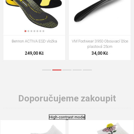
VM Footwear 3009 Vkládací stélka
VM Footwear 3102 Tkaničky
ploché
124,00 Kč
18,70 Kč
Doporučujeme zakoupit
High-contrast mode