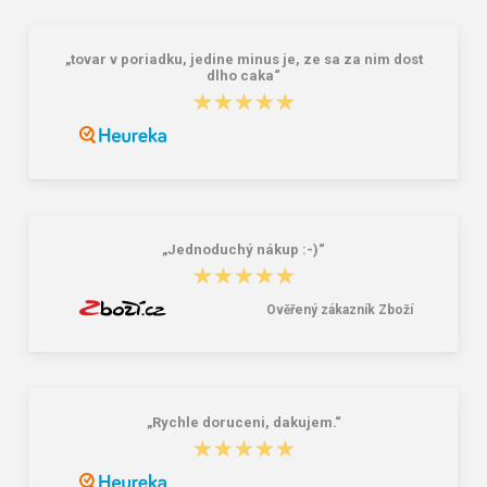
„tovar v poriadku, jedine minus je, ze sa za nim dost
dlho caka“
★★★★★
★★★★★
Granite 5 21747-19 Sluneční brýle
Bagmaster SÁČEK PRIM 22 A školní
na přezůvky / tělocvik - medvídek
Růžová 1.2 l
381,00 Kč
59,00 Kč
„Jednoduchý nákup :-)“
★★★★★
★★★★★
Ověřený zákazník Zboží
„Rychle doruceni, dakujem.“
★★★★★
★★★★★