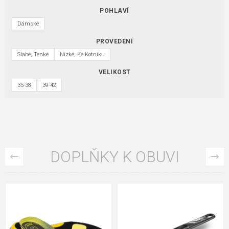
POHLAVÍ
Dámské
PROVEDENÍ
Slabé, Tenké
Nízké, Ke Kotníku
VELIKOST
35-38
39-42
DOPLŇKY K OBUVI