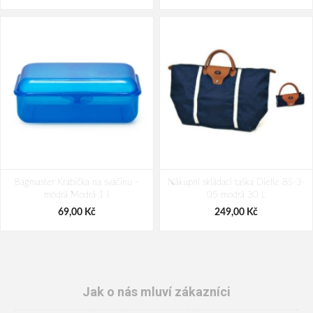
Bagmaster Krabička na svačinu -
Nákupní skládací taška Dielle BS-3-
modrá Modrá 1 l
05 modrá 30 L
69,00 Kč
249,00 Kč
Jak o nás mluví zákazníci