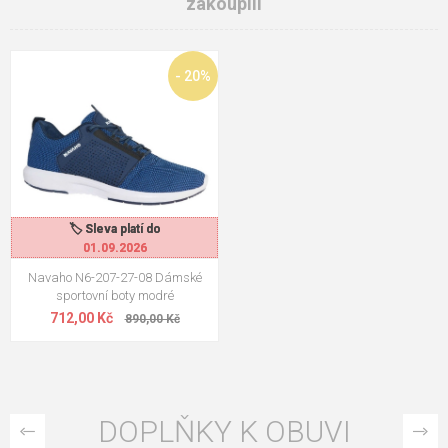
zakoupili
- 20%
🏷️ Sleva platí do
🏷️ Sleva platí do
01.09.2026
01.09.2026
Navaho N6-207-27-08 Dámské
sportovní boty modré
712,00 Kč
890,00 Kč
DOPLŇKY K OBUVI