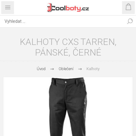
KALHOTY CXS TARREN,
PÁNSKÉ, ČERNÉ
Úvod
Oblečení
Kalhoty