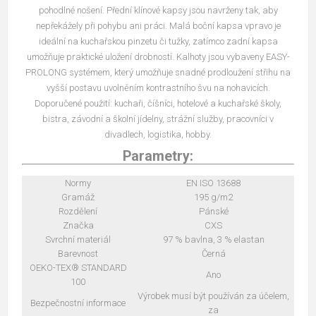
pohodlné nošení. Přední klínové kapsy jsou navrženy tak, aby
nepřekážely při pohybu ani práci. Malá boční kapsa vpravo je
ideální na kuchařskou pinzetu či tužky, zatímco zadní kapsa
umožňuje praktické uložení drobností. Kalhoty jsou vybaveny EASY-
PROLONG systémem, který umožňuje snadné prodloužení střihu na
vyšší postavu uvolněním kontrastního švu na nohavicích.
Doporučené použití: kuchaři, číšníci, hotelové a kuchařské školy,
bistra, závodní a školní jídelny, strážní služby, pracovníci v
divadlech, logistika, hobby.
Parametry:
Normy
EN ISO 13688
Gramáž
195 g/m2
Rozdělení
Pánské
Značka
CXS
Svrchní materiál
97 % bavlna, 3 % elastan
Barevnost
Černá
OEKO-TEX® STANDARD
Ano
100
Výrobek musí být používán za účelem,
Bezpečnostní informace
za