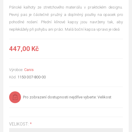
Pánské kalhoty ze stretchového materiálu v praktickém designu.
Pevný pas je částečně pružný a doplněný poutky na opasek pro
pohodlné nošení. Přední klínové kapsy jsou navrženy tak, aby
nepřekážely při pohybu ani práci. Malá boční kapsa vpravo je ideá
447,00 Kč
Výrobce:
Canis
Kód:
1150-307-800-00
Pro zobrazení dostupnosti nejdříve vyberte: Velikost
VELIKOST:
*