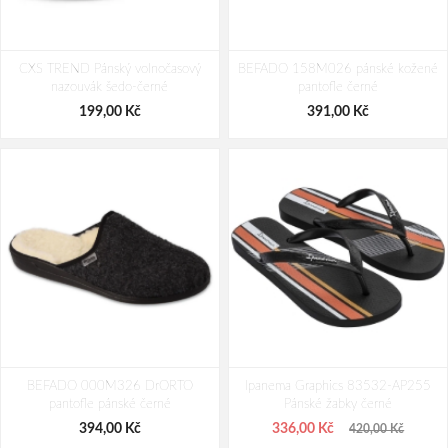
CXS UMI Dámske kalhoty černé
CXS ELEN Dámske kalhoty černé
CXS TREND Pánský volnočasový
BEFADO 158M026 pánské kožené
591,00 Kč
591,00 Kč
nazouvák šedo-černé
pantofle černé
199,00 Kč
391,00 Kč
BEFADO 000M326 DrORTO
Ipanema Graphics 83532-AP255
pantofle pánské černé
Pánské žabky černé
394,00 Kč
336,00 Kč
420,00 Kč