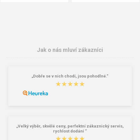
Jak o nás mluví zákazníci
„Dobře se v nich chodí, jsou pohodlné.“
BEFADO 159M132 pánské pěnové
Lee Cooper LCW-26-07-4152M
★★★★★
★★★★★
pantofle INBLU černé
Pánské pantofle černé
210,00 Kč
392,00 Kč
490,00 Kč
„Velký výběr, skvělé ceny, perfektní zákaznický servis,
rychlost dodání “
★★★★★
★★★★★