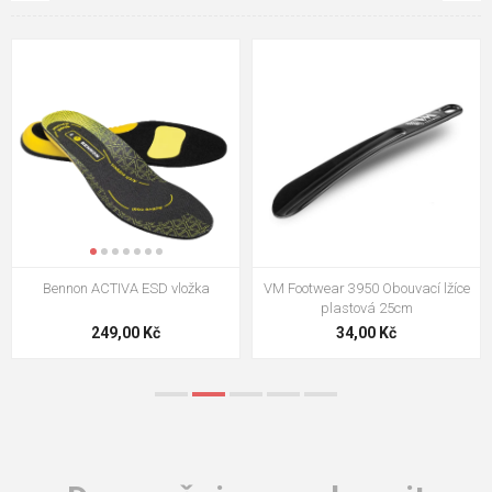
VM Footwear 3009 Vkládací stélka
VM Footwear 3102 Tkaničky
ploché
124,00 Kč
18,70 Kč