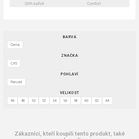
Střih kalhot
Comfort
BARVA
Černá
ZNAČKA
CXS
POHLAVÍ
Pánské
VELIKOST
46
48
50
52
54
56
58
60
62
64
Zákazníci, kteří koupili tento produkt, také