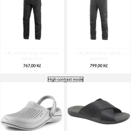
CXS AKRON Pánské softshellové
CXS BOISE Pánské kalhoty
kalhoty černé
antracitové
767,00 Kč
799,00 Kč
High-contrast mode