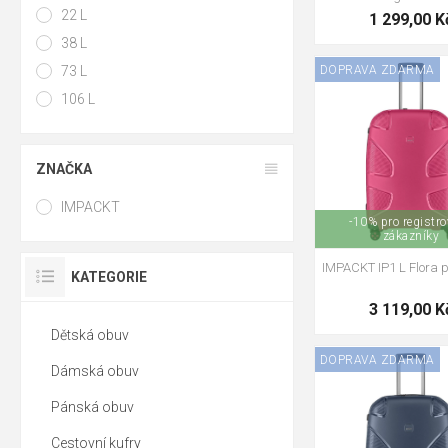
22 L
1 299,00 K
38 L
DOPRAVA ZDARMA
73 L
106 L
ZNAČKA
IMPACKT
-10% pro registr
zákazníky
IMPACKT IP1 L Flora p
KATEGORIE
3 119,00 K
Dětská obuv
DOPRAVA ZDARMA
Dámská obuv
Pánská obuv
Cestovní kufry