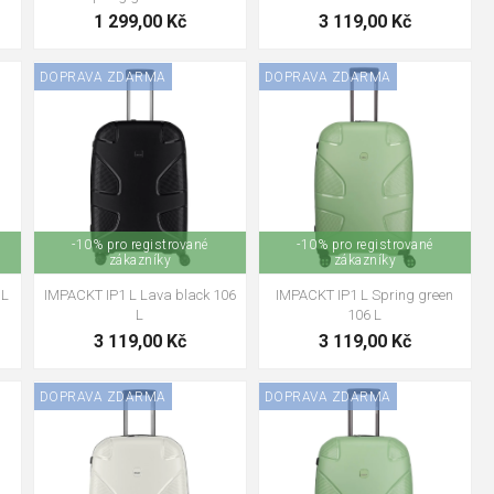
1 299,00 Kč
3 119,00 Kč
DOPRAVA ZDARMA
DOPRAVA ZDARMA
-10% pro registrované
-10% pro registrované
zákazníky
zákazníky
 L
IMPACKT IP1 L Lava black 106
IMPACKT IP1 L Spring green
L
106 L
3 119,00 Kč
3 119,00 Kč
DOPRAVA ZDARMA
DOPRAVA ZDARMA