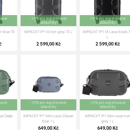
ované
-10% pro registrované
-10% pro registrované
zákazníky
zákazníky
r blue 73
IMPACKT IP1 M Iron grey 73 L
IMPACKT IP1 M Lava black 
L
č
2 599,00 Kč
2 599,00 Kč
ované
-10% pro registrované
-10% pro registrované
zákazníky
zákazníky
ase Deep
IMPACKT IP1 Mini case Glacier
IMPACKT IP1 Mini case Iro
L
blue 1 L
grey 1 L
649,00 Kč
649,00 Kč