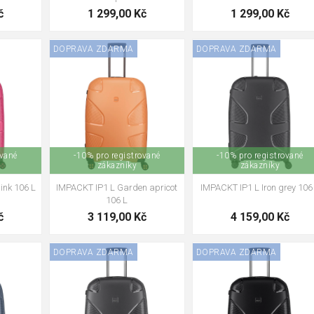
č
1 299,00 Kč
1 299,00 Kč
DOPRAVA ZDARMA
DOPRAVA ZDARMA
ované
-10% pro registrované
-10% pro registrované
zákazníky
zákazníky
ink 106 L
IMPACKT IP1 L Garden apricot
IMPACKT IP1 L Iron grey 106
106 L
č
3 119,00 Kč
4 159,00 Kč
DOPRAVA ZDARMA
DOPRAVA ZDARMA