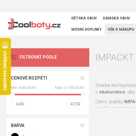
DĚTSKÁ OBUV
DÁMSKÁ OBUV
MÓDNÍ DOPLŇKY
VŠE O NÁKUPU
IMPACKT
FILTROVAT PODLE
CENOVÉ ROZPĚTÍ
Značka skořepinový
Min:
649,00 Kč
Max:
4 159,00 Kč
o
ekoturistice
, dík
Cílem značky
IMPA
649
4159
sloučit ekologické 
spolehlivé kufry, k
přes řadu zlepšení př
BARVA
Skořepina kufrů
IM