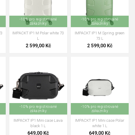
-10% pro registrované
-10% pro registrované
zákazníky
zákazníky
73
IMPACKT IP1 M Polar white 73
IMPACKT IP1 M Spring green
L
73 L
2 599,00 Kč
2 599,00 Kč
-10% pro registrované
-10% pro registrované
zákazníky
zákazníky
n
IMPACKT IP1 Mini case Lava
IMPACKT IP1 Mini case Polar
black 1 L
white 1 L
649,00 Kč
649,00 Kč