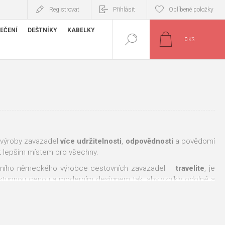
Registrovat
Přihlásit
Oblíbené položky
EČENÍ
DEŠTNÍKY
KABELKY
0
KS
í výroby zavazadel
více udržitelnosti
,
odpovědnosti
a povědomí
vět lepším místem pro všechny.
dního německého výrobce cestovních zavazadel –
travelite
, je
 dostupnou cenou a moderním designem tak, aby vznikly odolné a
a přesto si dopřát
radost z cestování
, které zatím samo o sobě i
nu
a podšívka ze
100%
recyklovaného polyesteru
utkaného z