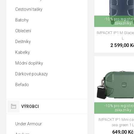
Cestovní tašky
-10% pro registr
Batohy
zákazníky
Oblečení
IMPACKT IP1 M Glacie
L
Deštníky
2 599,00 K
Kabelky
Módní doplňky
Dárkové poukazy
Befado
-10% pro registr
VÝROBCI
zákazníky
IMPACKT IP1 Mini c
Under Armour
sea green 1 
649,00 Kč