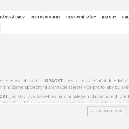
PÁNSKÁ OBUV
CESTOVNÍ KUFRY
CESTOVNÍ TAŠKY
BATOHY
OBL
ch cestovních kufrů –
IMPACKT
– vznikla s vizí přinést do odvětv
y níž můžeme společnými silami udělat ještě více pro to, aby byl s
CKT
, jež staví své know-how na mnohaletých zkušenostech pře
smýšlení s udržitelností velkovýroby, vysokými standardy kvality,
teré budou
vhodnou alternativou
pro ty, kdo chtějí
žít udržitelněji
, 
ZOBRAZIT VÍCE
íliš udržitelné není.
PACKT IP1
je vyrobená
ze 46 % z recyklovaného polypropyle