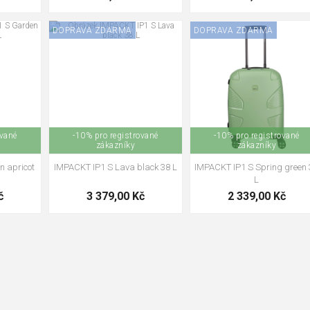
DOPRAVA ZDARMA
DOPRAVA ZDARMA
ované
-10% pro registrované
-10% pro registrované
zákazníky
zákazníky
n apricot
IMPACKT IP1 S Lava black 38 L
IMPACKT IP1 S Spring green
L
č
3 379,00 Kč
2 339,00 Kč