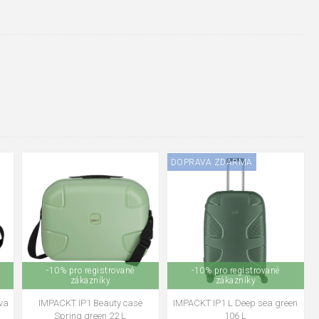
o surovina pouze od dodavatelů, kteří jsou držiteli mezinárodní
, že takto označené textilní výrobky byly opravdu vyrobeny
e zákazníkům dohledávat informace o obchodních partnerech i
 jsou v případě potřeby
snadno opravitelné
. To umožňuje nejen
nující
náhradními díly
.
u záruku 6 let
. V rámci vývoje a kontrol kvality se ověřuje, že
t ujet vzdálenost
30 až 50 km
po různých typech povrchů při
zvednutí
,
výsuvná madla
musí jít bez poškození vytáhnout a
é kufry
IMPACKT IP1
zvládnout ustát
několik volných pádů
na
DOPRAVA ZDARMA
olečka současně
.
ompenzuje svou uhlíkovou stopu
a také kontroluje, zda použité
-10% pro registrované
-10% pro registrované
zákazníky
zákazníky
va
IMPACKT IP1 Beauty case
IMPACKT IP1 L Deep sea green
Spring green 22 L
106 L