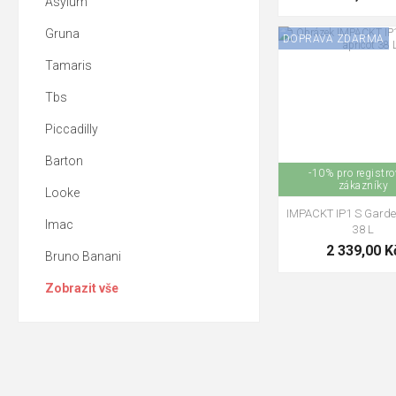
Asylum
Gruna
DOPRAVA ZDARMA
Tamaris
Tbs
Piccadilly
Barton
-10% pro registr
zákazníky
Looke
IMPACKT IP1 S Garde
Imac
38 L
2 339,00 K
Bruno Banani
Zobrazit vše