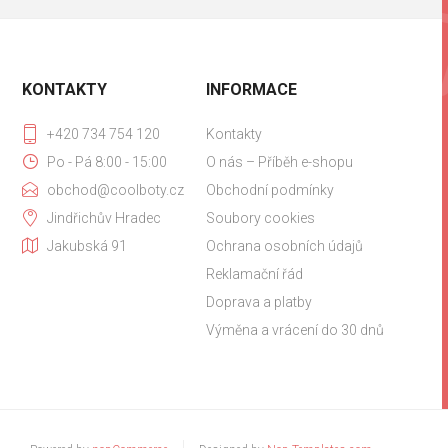
KONTAKTY
INFORMACE
+420 734 754 120
Kontakty
Po - Pá 8:00 - 15:00
O nás – Příběh e-shopu
obchod@coolboty.cz
Obchodní podmínky
Jindřichův Hradec
Soubory cookies
Jakubská 91
Ochrana osobních údajů
Reklamační řád
Doprava a platby
Výměna a vrácení do 30 dnů