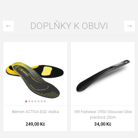
DOPLŇKY K OBUVI
VM Footwear 3009 Vkládací stélka
VM Footwear 3102 Tkaničky
ploché
124,00 Kč
18,70 Kč