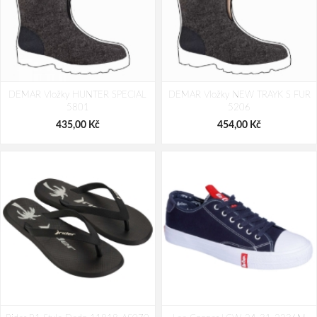
CONDOR O2 NM Sand Boot
CONDOR O2 NM Sand High
DEMAR Vložky HUNTER SPECIAL
DEMAR Vložky NEW TRAYK S FUR
1 649,00 Kč
1 489,00 Kč
5801
5206
435,00 Kč
454,00 Kč