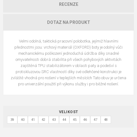
RECENZE
DOTAZ NA PRODUKT
Velmi odolná, taktická pracovní polobotka, jejímiž hlavními
přednostmi jsou: vrchový materiál (OXFORD) boty je odolný vůči
mechanickému poškození jednoduchá údržba díky snadné
omyvatelnosti dobrá stabilita při všech pohybových aktivitách
zajištěná TPU stabilizátorem v oblasti paty a podešví s
protiskluzovou SRC vlastností díky své odlehčené konstrukci je
zvláště vhodná pro nošení v teplejších měsících Tato obuv je určena
pro univerzální použití při výkonu služby i pro běžné nošení.
VELIKOST
39
40
41
42
43
44
45
46
47
48