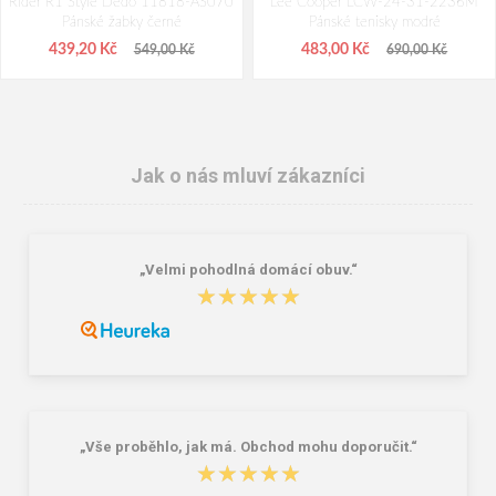
Rider R1 Style Dedo 11818-AS070
Lee Cooper LCW-24-31-2236M
Pánské žabky černé
Pánské tenisky modré
439,20 Kč
483,00 Kč
549,00 Kč
690,00 Kč
Jak o nás mluví zákazníci
„Velmi pohodlná domácí obuv.“
★★★★★
★★★★★
DUNLOP PRICEMASTOR BLACK
Lee Cooper LCW-26-07-4152M
Holínky
Pánské pantofle černé
329,00 Kč
392,00 Kč
490,00 Kč
„Vše proběhlo, jak má. Obchod mohu doporučit.“
★★★★★
★★★★★