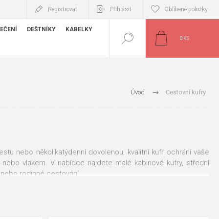
Registrovat
Přihlásit
Oblíbené položky
EČENÍ
DEŠTNÍKY
KABELKY
0
KS
Úvod
Cestovní kufry
cestu nebo několikatýdenní dovolenou, kvalitní kufr ochrání vaše
em nebo vlakem. V nabídce najdete malé kabinové kufry, střední
 nebo rodinné cestování.
ečka, odolné materiály a praktické vnitřní uspořádání. Díky tomu
ezón.