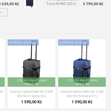
3 639,00 Kč
Force M AM-220-60-
3 799,00 Kč
05 modrá 63 L
 ↓
Travelite Pacific L
Yellow 100 L
3 639,00 Kč
1 799,00 Kč
DOPRAVA ZDARMA
DOPRAVA ZDARMA
-10% pro registrované
-10% pro registrované
zákazníky
zákazníky
oft
Cestovní taška Dielle 2W S Soft
Cestovní taška Dielle 2W S Soft
200-55-01 černá 32 L
200-55-05 modrá 32 L
1 590,00 Kč
1 590,00 Kč