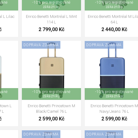
ované
-10% pro registrované
-10% pro registrované
zákazníky
zákazníky
í TSA zámek?
l L Lilac
Enrico Benetti Montréal L Mint
Enrico Benetti Montréal M Lil
uje bezpečnostním kontrolám otevřít kufr speciálním klíčem be
114 L
64 L
alších zemí.
č
2 799,00 Kč
2 440,00 Kč
r se čtyřmi kolečky?
DOPRAVA ZDARMA
DOPRAVA ZDARMA
ná kolečka výrazně usnadňují manipulaci na letištích, nádražích i
estovní kufr
, který vám usnadní každou cestu. Nabízíme malé, stře
ačky jako
Travelite
,
Heys
nebo
Dielle
. Díky široké nabídce snad
ované
-10% pro registrované
-10% pro registrované
zákazníky
zákazníky
etown L
Enrico Benetti Princetown M
Enrico Benetti Princetown M
7 L
Black/Camel 76 L
Navy/Jeans 76 L
č
2 599,00 Kč
2 599,00 Kč
DOPRAVA ZDARMA
DOPRAVA ZDARMA