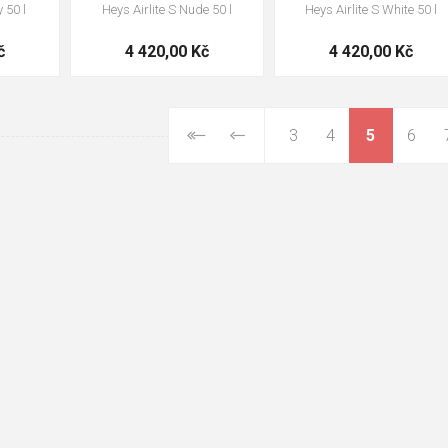
 50 l
Heys Airlite S Nude 50 l
Heys Airlite S White 50 l
č
4 420,00 Kč
4 420,00 Kč
3
4
5
6