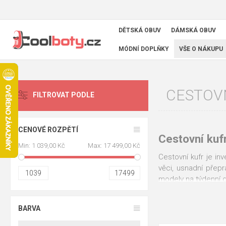
DĚTSKÁ OBUV
DÁMSKÁ OBUV
MÓDNÍ DOPLŇKY
VŠE O NÁKUPU
CESTOV
FILTROVAT PODLE
CENOVÉ ROZPĚTÍ
Cestovní kuf
Min:
1 039,00 Kč
Max:
17 499,00 Kč
Cestovní kufr je in
věci, usnadní přepr
1039
17499
modely na týdenní d
Vybíráme pouze ověř
cestování nebude z
BARVA
💡 Rychlý rád