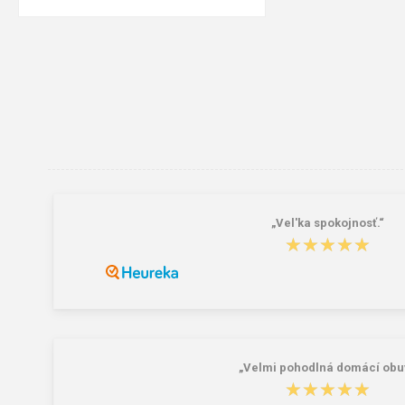
„Vel'ka spokojnosť.“
★★★★★
★★★★★
„Velmi pohodlná domácí obuv
★★★★★
★★★★★