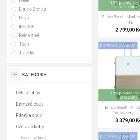
Dielle
-10% pro registr
zákazníky
Enrico Benetti
K čemu slouž
Enrico Benetti Montréa
Heys
TSA zámek umožň
114 L
IMPACKT
USA, Kanady a d
2 799,00 K
Reisenthel
Vyplatí se kuf
Titan
DOPRAVA ZDARMA
Ano. Čtyři otoč
Travelite
námahy.
KATEGORIE
Vyberte si kvalitní
c
kufrů i ověřené zn
Dětská obuv
-10% pro registr
vašich cest.
zákazníky
Dámská obuv
Enrico Benetti Princ
Taupe/Ivory 11
Pánská obuv
3 379,00 K
Cestovní kufry
DOPRAVA ZDARMA
Jednotlivé kusy