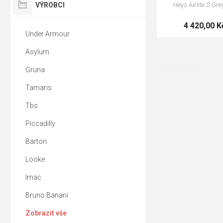
VÝROBCI
Heys Airlite S Grey
4 420,00 K
Under Armour
Asylum
Gruna
Tamaris
Tbs
Piccadilly
Barton
Looke
Imac
Bruno Banani
Zobrazit vše