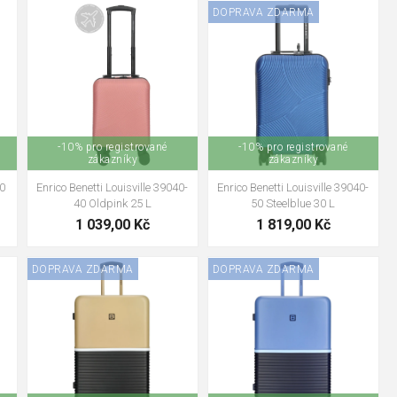
DOPRAVA ZDARMA
mi kolečky, TSA zámkem a pevnou teleskopickou rukojetí. Právě
vat vlastní hmotnost kufru – každý ušetřený kilogram znamená
-10% pro registrované
-10% pro registrované
zákazníky
zákazníky
40
Enrico Benetti Louisville 39040-
Enrico Benetti Louisville 39040-
40 Oldpink 25 L
50 Steelblue 30 L
1 039,00 Kč
1 819,00 Kč
DOPRAVA ZDARMA
DOPRAVA ZDARMA
dní kufr 56–66 cm a na delší pobyty velký kufr 67–81 cm.
ružnější a často nabízejí praktické vnější kapsy.