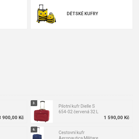
DĚTSKÉ KUFRY
u.
u postačí kabinový kufr, který nemusíte odbavovat. Pro týdenní
vyžadují velký kufr s dostatečným objemem.
Pilotní kufr Dielle S
nárazy a vlhkostí.
Textilní kufry
jsou naopak pružnější, často
654-02 červená 32 L
3 900,00 Kč
1 590,00 Kč
Cestovní kufr
Aeronautica Militare