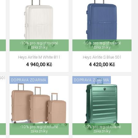
-10% pro registrované
-10% pro registrované
zákazníky
zákazníky
Heys Airlite M White 81 l
Heys Airlite S Blue 50 l
4 940,00 Kč
4 420,00 Kč
DOPRAVA ZDARMA
DOPRAVA ZDARMA
-10% pro registrované
-10% pro registrované
zákazníky
zákazníky