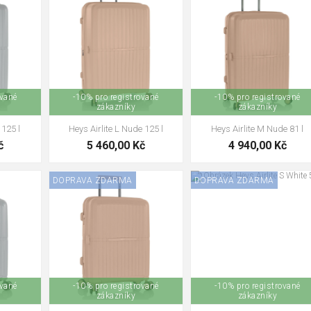
ované
-10% pro registrované
-10% pro registrované
zákazníky
zákazníky
 125 l
Heys Airlite L Nude 125 l
Heys Airlite M Nude 81 l
č
5 460,00 Kč
4 940,00 Kč
DOPRAVA ZDARMA
DOPRAVA ZDARMA
ované
-10% pro registrované
-10% pro registrované
zákazníky
zákazníky