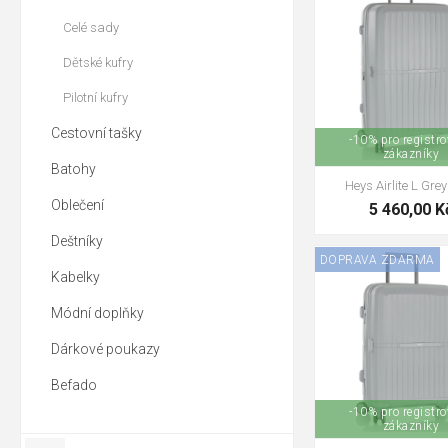
Celé sady
Dětské kufry
Pilotní kufry
Cestovní tašky
-10% pro registr
zákazníky
Batohy
Heys Airlite L Grey
Oblečení
5 460,00 K
Deštníky
DOPRAVA ZDARMA
Kabelky
Módní doplňky
Dárkové poukazy
Befado
-10% pro registr
zákazníky