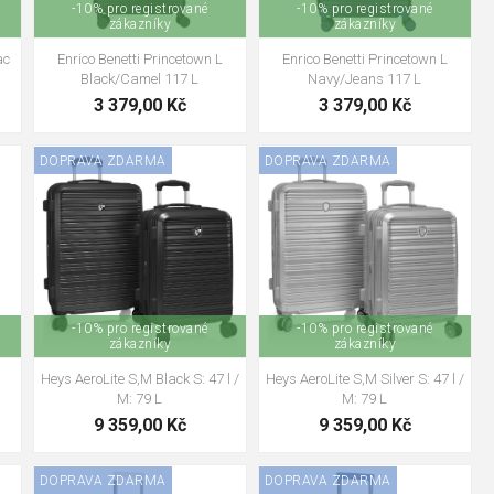
-10% pro registrované
-10% pro registrované
zákazníky
zákazníky
ac
Enrico Benetti Princetown L
Enrico Benetti Princetown L
z poškození zámku. Je doporučovaný zejména při cestách do
Black/Camel 117 L
Navy/Jeans 117 L
3 379,00 Kč
3 379,00 Kč
DOPRAVA ZDARMA
DOPRAVA ZDARMA
 v hotelích. Kufr lze pohodlně vést vedle sebe bez zbytečné
dní i velké kufry, skořepinové i textilní modely, praktické sady
no najdete zavazadlo přesně podle způsobu cestování i délky
-10% pro registrované
-10% pro registrované
zákazníky
zákazníky
Heys AeroLite S,M Black S: 47 l /
Heys AeroLite S,M Silver S: 47 l /
M: 79 L
M: 79 L
9 359,00 Kč
9 359,00 Kč
DOPRAVA ZDARMA
DOPRAVA ZDARMA