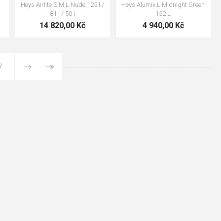
Heys Airlite S,M,L Nude 125 l /
Heys Alumix L Midnight Green
81 l / 50 l
152 L
14 820,00 Kč
4 940,00 Kč
7