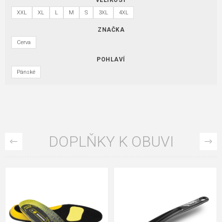
XXL
XL
L
M
S
3XL
4XL
ZNAČKA
Cerva
POHLAVÍ
Pánské
DOPLŇKY K OBUVI