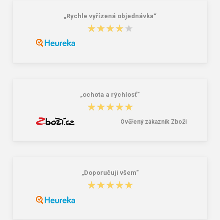
„Rychle vyřízená objednávka“
★★★★★
★★★★★
Nákupní skládací taška Dielle BS-3-
Granite 5 21747-19 Sluneční brýle
05 modrá 30 L
249,00 Kč
381,00 Kč
„ochota a rýchlosť“
★★★★★
★★★★★
Ověřený zákazník Zboží
„Doporučuji všem“
★★★★★
★★★★★