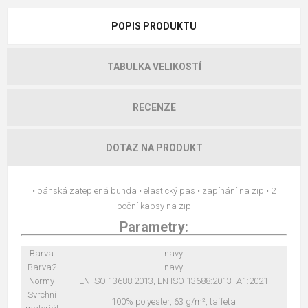
POPIS PRODUKTU
TABULKA VELIKOSTÍ
RECENZE
DOTAZ NA PRODUKT
• pánská zateplená bunda • elastický pas • zapínání na zip • 2
boční kapsy na zip
Parametry:
Barva
navy
Barva2
navy
Normy
EN ISO 13688:2013, EN ISO 13688:2013+A1:2021
Svrchní
100% polyester, 63 g/m², taffeta