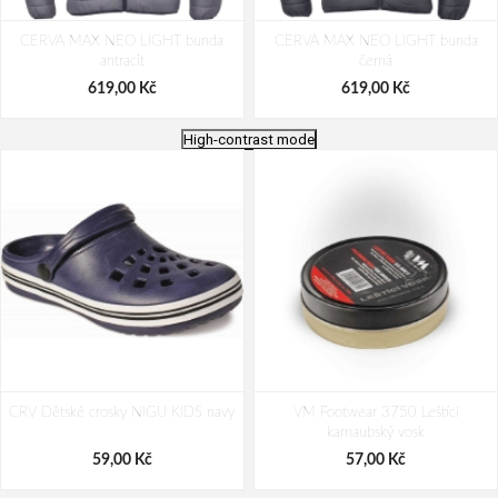
CERVA MAX NEO LIGHT bunda
CERVA MAX NEO LIGHT bunda
antracit
černá
619,00 Kč
619,00 Kč
High-contrast mode
CERVA MAX NEO LIGHT bunda
CERVA MAX NEO LIGHT bunda
CRV Dětské crosky NIGU KIDS navy
modrá
VM Footwear 3750 Leštící
červená
karnaubský vosk
619,00 Kč
619,00 Kč
59,00 Kč
57,00 Kč