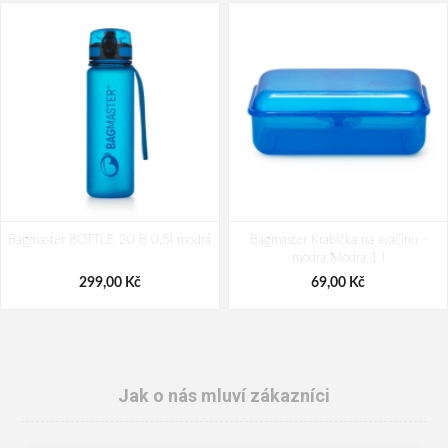
Bagmaster BOTTLE 20 B 0,5l modrá
Bagmaster Krabička na svačinu -
modrá Modrá 1 l
299,00 Kč
69,00 Kč
Jak o nás mluví zákazníci