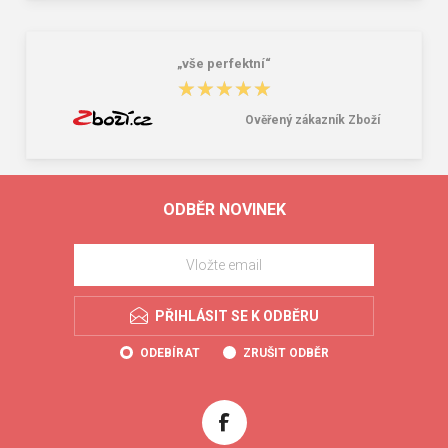
„vše perfektní“
★★★★★
★★★★★
Ověřený zákazník Zboží
ODBĚR NOVINEK
PŘIHLÁSIT SE K ODBĚRU
ODEBÍRAT
ZRUŠIT ODBĚR