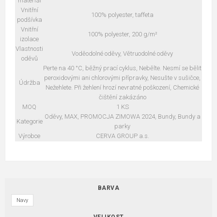
materiál
Vnitřní
100% polyester, taffeta
podšívka
Vnitřní
100% polyester, 200 g/m²
izolace
Vlastnosti
Voděodolné oděvy, Větruodolné oděvy
oděvů
Perte na 40 °C, běžný prací cyklus, Nebělte. Nesmí se bělit
peroxidovými ani chlorovými přípravky, Nesušte v sušičce,
Údržba
Nežehlete. Při žehlení hrozí nevratné poškození, Chemické
čištění zakázáno
MOQ
1 KS
Oděvy, MAX, PROMOCJA ZIMOWA 2024, Bundy, Bundy a
Kategorie
parky
Výrobce
CERVA GROUP a.s.
BARVA
Navy
VELIKOST