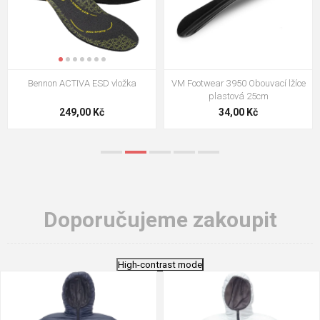
VM Footwear 3009 Vkládací stélka
VM Footwear 3102 Tkaničky
ploché
124,00 Kč
18,70 Kč
Doporučujeme zakoupit
High-contrast mode