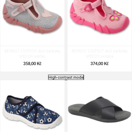
BEFADO 110P519 dívčí bačkorky
BEFADO 110P507 dívčí bačkorky
SPEEDY srdíčko
SPEEDY motýlek
358,00 Kč
374,00 Kč
High-contrast mode