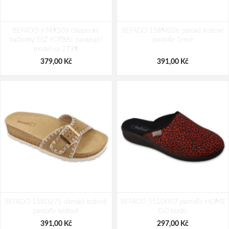
BEFADO 110P517 dívčí bačkorky
BEFADO 110P502 dívčí bačkorky
BEFADO 974X509 chlapecké
SPEEDY srdíčka
BEFADO 158M026 pánské kožené
SPEEDY kočičky
bačkorky 1SZ FOTBAL navazující
pantofle černé
358,00 Kč
354,00 Kč
model na 273X
379,00 Kč
391,00 Kč
BEFADO 158D275 dámské kožené
BEFADO 551D007 pantofle HOME
pantofle béžové
GO bordó
391,00 Kč
297,00 Kč