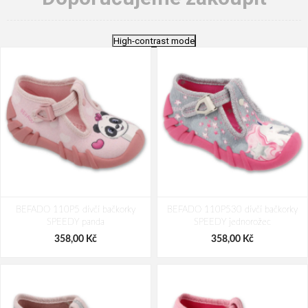
High-contrast mode
BEFADO 110P5 dívčí bačkorky
BEFADO 110P530 dívčí bačkorky
SPEEDY panda
SPEEDY jednorožec
358,00 Kč
358,00 Kč