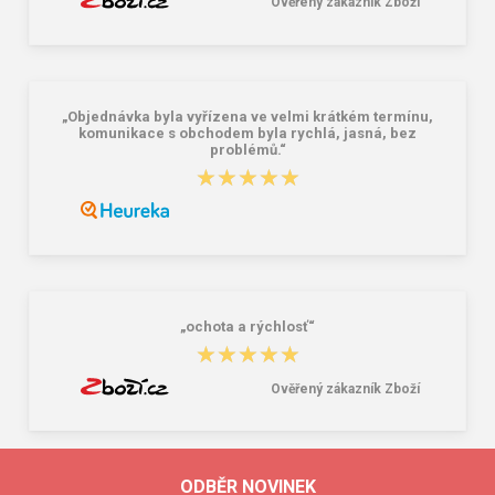
Ověřený zákazník Zboží
„Objednávka byla vyřízena ve velmi krátkém termínu,
komunikace s obchodem byla rychlá, jasná, bez
problémů.“
★★★★★
★★★★★
„ochota a rýchlosť“
★★★★★
★★★★★
Ověřený zákazník Zboží
ODBĚR NOVINEK