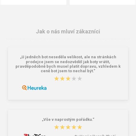
Jak o nás mluví zákazníci
„U jedněch bot neseděla velikost, ale na stránkách
prodejce jsem se nedozvěděl jak boty vrátit,
pravděpodobně bych musel platit dopravu, vzhledem k
ceně bot jsem to nechal být.“
★★★★★
★★★★★
BEFADO 548M026 LEON ZŠ šedo
BEFADO 067D002 dámské
černá
pantofle CLIP MummyMe růžové
334,00 Kč
354,00 Kč
„Vše v naprostým pořádku.“
★★★★★
★★★★★