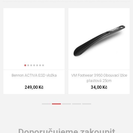
Bennon ACTIVA ESD vložka
VM Footwear 3950 Obouvací lžíce
plastová 25cm
249,00 Kč
34,00 Kč
Doporučujeme zakoupit