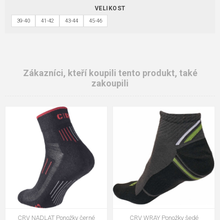
VELIKOST
39-40
41-42
43-44
45-46
Zákazníci, kteří koupili tento produkt, také
zakoupili
CRV NADLAT Ponožky černé
CRV WRAY Ponožky šedé