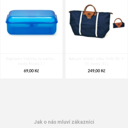
Bagmaster Krabička na svačinu -
Nákupní skládací taška Dielle BS-3-
modrá Modrá 1 l
05 modrá 30 L
69,00 Kč
249,00 Kč
Jak o nás mluví zákazníci