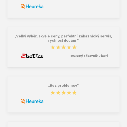
Rider Strike Plus 11073-21591
Lee Cooper LCW-24-31-2236M
Pánské žabky
Pánské tenisky modré
319,20 Kč
483,00 Kč
399,00 Kč
690,00 Kč
„Velký výběr, skvělé ceny, perfektní zákaznický servis,
rychlost dodání “
★★★★★
★★★★★
Ověřený zákazník Zboží
„Bez problemov“
★★★★★
★★★★★