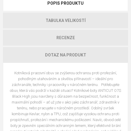
POPIS PRODUKTU
TABULKA VELIKOSTÍ
RECENZE
DOTAZ NA PRODUKT
Kotníková pracovní obuv se zvýšenou ochranou proti prořezání,
pohodlným utahováním a skvělou přilnavostí – ideální pro
záchranáře, techniky i pracovníky v náročném terénu. Potřebujete
obuv, která vás podrží v každé situaci? Kotníkové boty ANTICUT O7S
Black High jsou navrženy s důrazem na bezpečnost, funkčnost a
maximální pohodlí – ať už jste v akci jako záchranář, zdravotník v
terénu, nebo pracujete v náročném prostředí. Odolný svršek
kombinuje Kevlar, nylon a TPU, což zajišťuje vysokou ochranu proti
propíchnutí, prořezání i mechanickému poškození. Navíc, obvod celé
boty je zpevněn speciálním ochranným lemem, který efektivně brání