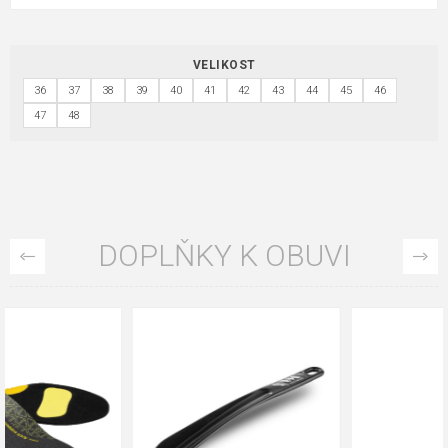
VELIKOST
36
37
38
39
40
41
42
43
44
45
46
47
48
DOPLŇKY K OBUVI