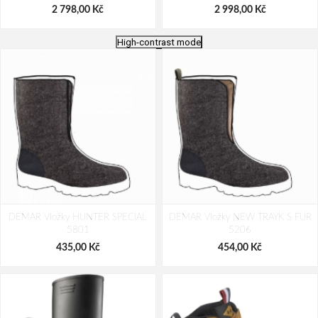
2 798,00 Kč
2 998,00 Kč
High-contrast mode
Bennon PEAK Green High
PANTHER XTR O2 High
DEMAR Vložky HUNTER SPECIAL
DEMAR Vložky NEW TRAYK S FUR
2 778,00 Kč
2 699,00 Kč
5801
5206
435,00 Kč
454,00 Kč