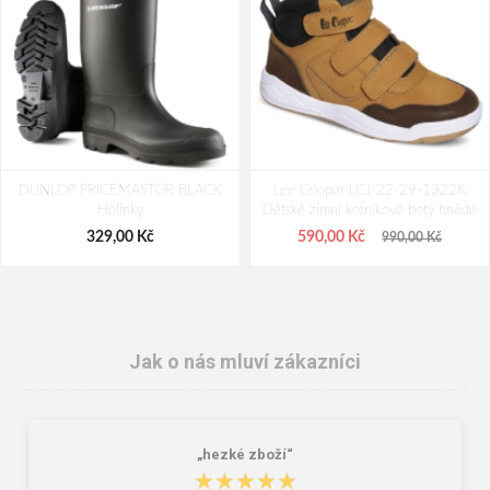
DUNLOP PRICEMASTOR BLACK
Lee Cooper LCJ-22-29-1322K
Holínky
Dětské zimní kotníkové boty hnědé
329,00 Kč
590,00 Kč
990,00 Kč
Jak o nás mluví zákazníci
„hezké zboží“
★★★★★
★★★★★