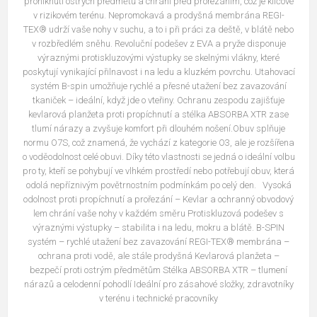
proniknutí ostrých předmětů a chrání před prořezáním, což je klíčové
v rizikovém terénu. Nepromokavá a prodyšná membrána REGI-
TEX® udrží vaše nohy v suchu, a to i při práci za deště, v blátě nebo
v rozbředlém sněhu. Revoluční podešev z EVA a pryže disponuje
výraznými protiskluzovými výstupky se skelnými vlákny, které
poskytují vynikající přilnavost i na ledu a kluzkém povrchu. Utahovací
systém B-spin umožňuje rychlé a přesné utažení bez zavazování
tkaniček – ideální, když jde o vteřiny. Ochranu zespodu zajišťuje
kevlarová planžeta proti propíchnutí a stélka ABSORBA XTR zase
tlumí nárazy a zvyšuje komfort při dlouhém nošení.Obuv splňuje
normu O7S, což znamená, že vychází z kategorie O3, ale je rozšířena
o voděodolnost celé obuvi. Díky této vlastnosti se jedná o ideální volbu
pro ty, kteří se pohybují ve vlhkém prostředí nebo potřebují obuv, která
odolá nepříznivým povětrnostním podmínkám po celý den. Vysoká
odolnost proti propíchnutí a prořezání – Kevlar a ochranný obvodový
lem chrání vaše nohy v každém směru Protiskluzová podešev s
výraznými výstupky – stabilita i na ledu, mokru a blátě. B-SPIN
systém – rychlé utažení bez zavazování REGI-TEX® membrána –
ochrana proti vodě, ale stále prodyšná Kevlarová planžeta –
bezpečí proti ostrým předmětům Stélka ABSORBA XTR – tlumení
nárazů a celodenní pohodlí Ideální pro zásahové složky, zdravotníky
v terénu i technické pracovníky