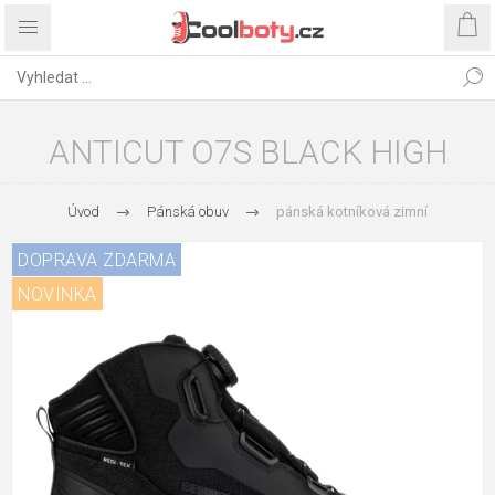
ANTICUT O7S BLACK HIGH
Úvod
Pánská obuv
pánská kotníková zimní
DOPRAVA ZDARMA
NOVINKA