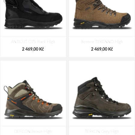
ANTICUT O7S Black High
Bennon TERENNO High
2 469,00 Kč
2 469,00 Kč
DEFCON Brown High
TERKON Grey High