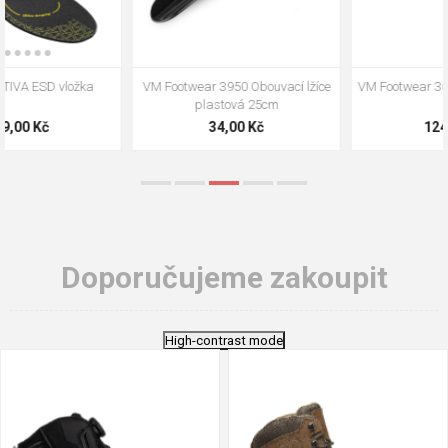
VM Footwear 3009 Vkládací stélka
VM Footwear 3102 Tkaničky
ploché
124,00 Kč
18,70 Kč
Doporučujeme zakoupit
High-contrast mode