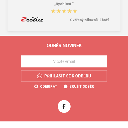
„Rychlost “
★★★★★
★★★★★
Ověřený zákazník Zboží
ODBĚR NOVINEK
PŘIHLÁSIT SE K ODBĚRU
ODEBÍRAT
ZRUŠIT ODBĚR