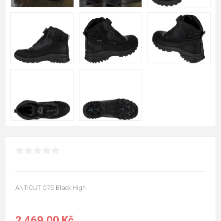
ANTICUT O7S Black High
2 469,00 Kč