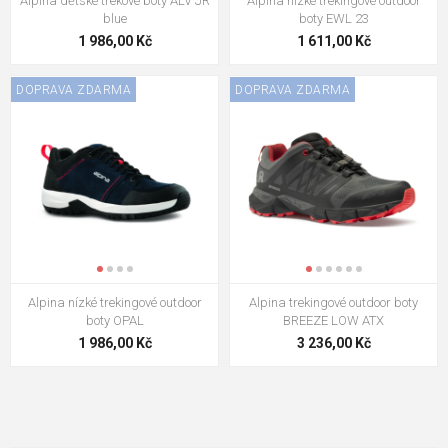
Alpina dětské trekové boty ALV JR
Alpina nízké trekingové outdoor
blue
boty EWL 23
1 986,00 Kč
1 611,00 Kč
DOPRAVA ZDARMA
DOPRAVA ZDARMA
Alpina nízké trekingové outdoor
Alpina trekingové outdoor boty
boty OPAL
BREEZE LOW ATX
1 986,00 Kč
3 236,00 Kč