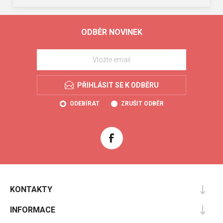
ODBĚR NOVINEK
PŘIHLÁSIT SE K ODBĚRU
ODEBÍRAT
ZRUŠIT ODBĚR
KONTAKTY
INFORMACE